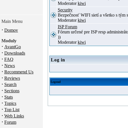
Moderator
kiwi
Security
Bezpečnosť WIFI sietí a všetko s tým 
Moderator
kiwi
Main Menu
ISP Forum
·
Domov
Fórum určené pre ISP resp administrát
))
Moduly
Moderator
kiwi
·
AvantGo
·
Downloads
·
FAQ
Log in
·
News
·
Recommend Us
·
Reviews
Legend
·
Search
·
Sections
·
Stats
·
Topics
·
Top List
·
Web Links
·
Forum