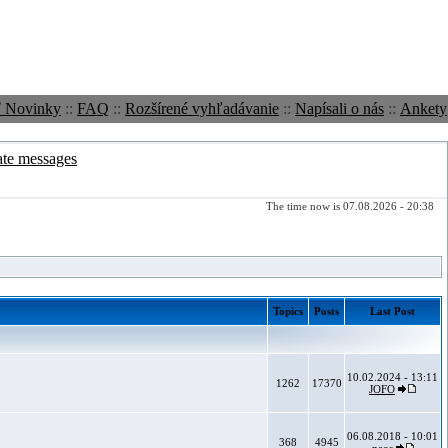
ť Novinky
::
FAQ
::
Rozšírené vyhľadávanie
::
Napísali o nás
::
Ankety
ate messages
The time now is 07.08.2026 - 20:38
Topics
Posts
Last Post
10.02.2024 - 13:11
1262
17370
JOFO
06.08.2018 - 10:01
368
4945