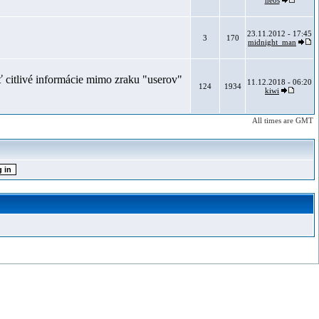
neos
23.11.2012 - 17:45
3
170
midnight_man
 citlivé informácie mimo zraku "userov"
11.12.2018 - 06:20
124
1934
kiwi
All times are GMT