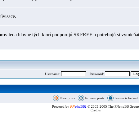
súvisace.
orov teda hlavne tých ktorí podporujú SKFREE a potrebujú si vymieňať
Username:
Password:
New posts
No new posts
Forum is locked
Powered by
PN
phpBB2
© 2003-2005 The PNphpBB Group
Credits