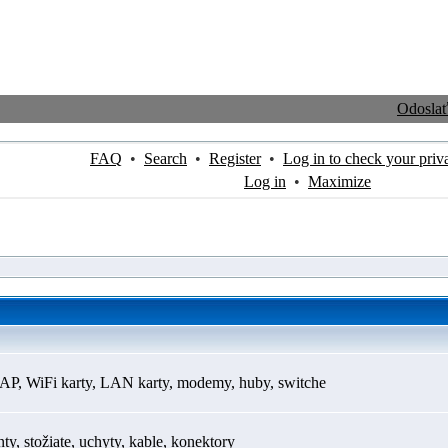
Odosla
FAQ
•
Search
•
Register
•
Log in to check your priv
Log in
•
Maximize
AP, WiFi karty, LAN karty, modemy, huby, switche
y, stožiate, uchyty, kable, konektory