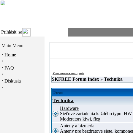
Prihlásiť sa
Main Menu
·
Home
·
·
FAQ
·
View unanswered posts
SKFREE Forum Index
»
Technika
·
Diskusia
·
Forum
Technika
Hardware
Sieťové zariadenia každého typu: HW 
Moderators
kiwi
,
fleg
Anteny a bizuteria
Anteny pre bezdratove siete, komponent