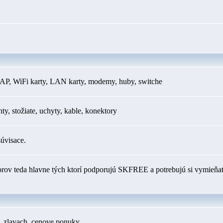
AP, WiFi karty, LAN karty, modemy, huby, switche
y, stožiate, uchyty, kable, konektory
súvisace.
orov teda hlavne tých ktorí podporujú SKFREE a potrebujú si vymieňať
h, zlavach, cenove ponuky