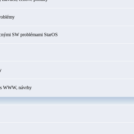
roblémy
ecnými SW problémami StarOS
y
my s WWW, návrhy