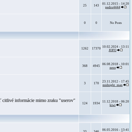
01.12.2015 - 14:20
25
143
pedro4444
0
0
No Posts
10.02.2024 - 13:11
1262
17370
JOFO
06.08.2018 - 10:01
368
4945
neos
23.11.2012 - 17:45
3
170
midnight_man
 citlivé informácie mimo zraku "userov"
11.12.2018 - 06:20
124
1934
kiwi
06.05.2016 - 13:41
33
346