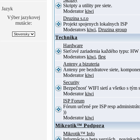
Skripty a utility pre siete.
Jazyk
Moderator
kiwi
Výber jazykovej
Druzina s.r.o
mutácie:
Projekt spojenych lokalnych ISP
Moderators
kiwi
,
Druzina group
Technika
Hardware
Sieťové zariadenia každého typu: HW 
Moderators
kiwi
,
fleg
Anteny a bizuteria
Anteny pre bezdratove siete, komponent
Moderator
kiwi
Security
Bezpečnosť WIFI sietí a všetko s tým 
Moderator
kiwi
ISP Forum
Fórum určené pre ISP resp administrát
))
Moderator
kiwi
Mikrotik™ Podpora
Mikrotik™ Info
Informácie o beta verziách , novinkac