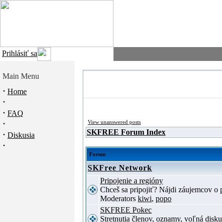
Prihlásiť sa
Main Menu
·
Home
·
·
FAQ
·
View unanswered posts
SKFREE Forum Index
·
Diskusia
·
Forum
SKFree Network
Pripojenie a regióny
Chceš sa pripojiť? Nájdi záujemcov o p
Moderators
kiwi
,
popo
SKFREE Pokec
Stretnutia členov, oznamy, voľná disku