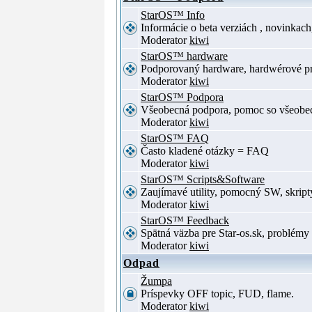
StarOS™ Info
Informácie o beta verziách , novinkac
Moderator
kiwi
StarOS™ hardware
Podporovaný hardware, hardwérové p
Moderator
kiwi
StarOS™ Podpora
Všeobecná podpora, pomoc so všeob
Moderator
kiwi
StarOS™ FAQ
Často kladené otázky = FAQ
Moderator
kiwi
StarOS™ Scripts&Software
Zaujímavé utility, pomocný SW, skript
Moderator
kiwi
StarOS™ Feedback
Spätná väzba pre Star-os.sk, problé
Moderator
kiwi
Odpad
Žumpa
Príspevky OFF topic, FUD, flame.
Moderator
kiwi