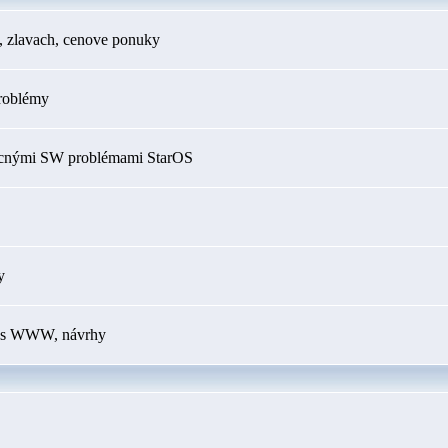
h, zlavach, cenove ponuky
roblémy
ecnými SW problémami StarOS
y
my s WWW, návrhy