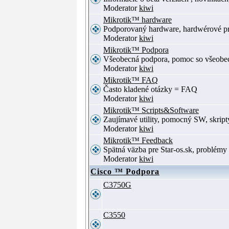
Moderator
kiwi
Mikrotik™ hardware
Podporovaný hardware, hardwérové p
Moderator
kiwi
Mikrotik™ Podpora
Všeobecná podpora, pomoc so všeob
Moderator
kiwi
Mikrotik™ FAQ
Často kladené otázky = FAQ
Moderator
kiwi
Mikrotik™ Scripts&Software
Zaujímavé utility, pomocný SW, skript
Moderator
kiwi
Mikrotik™ Feedback
Spätná väzba pre Star-os.sk, problé
Moderator
kiwi
Cisco ™ Podpora
C3750G
C3550