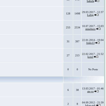
bakula
29.03.2017 - 12:37
128
1498
Lubig
10.07.2017 - 15:03
253
2534
misohero
22.01.2014 - 19:04
31
397
frido13
22.02.2017 - 21:52
27
213
kotol
0
0
No Posts
13.03.2017 - 01:46
6
38
ste-ve
04.09.2012 - 21:59
2
8
lukas-svk