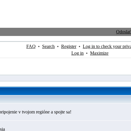
Odosla
FAQ
•
Search
•
Register
•
Log in to check your priv
Log in
•
Maximize
ripojenie v tvojom regióne a spojte sa!
sia