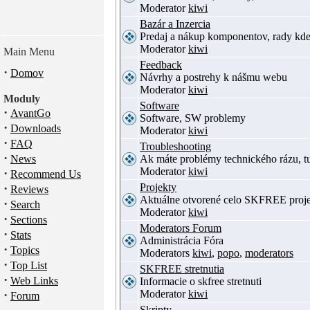
Moderator
kiwi
Bazár a Inzercia
Predaj a nákup komponentov, rady kde
Moderator
kiwi
Main Menu
Feedback
·
Domov
Návrhy a postrehy k nášmu webu
Moderator
kiwi
Moduly
Software
·
AvantGo
Software, SW problemy
·
Downloads
Moderator
kiwi
·
FAQ
Troubleshooting
·
News
Ak máte problémy technického rázu, 
Moderator
kiwi
·
Recommend Us
·
Projekty
Reviews
Aktuálne otvorené celo SKFREE proje
·
Search
Moderator
kiwi
·
Sections
Moderators Forum
·
Stats
Administrácia Fóra
·
Topics
Moderators
kiwi
,
popo
,
moderators
·
Top List
SKFREE stretnutia
·
Web Links
Informacie o skfree stretnuti
·
Moderator
kiwi
Forum
Skripty