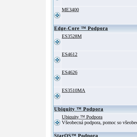
ME3400
Edge-Core ™ Podpora
ES3528M
ES4612
ES4626
ES3510MA
Ubiquity ™ Podpora
Ubiquity ™ Podpora
Všeobecná podpora, pomoc so všeob
StarOS™ Podpora