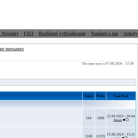
ť Novinky
::
FAQ
::
Rozšírené vyhľadávanie
::
Napísali o nás
::
Ankety
ate messages
The time now is 07.08.2026 - 12:50
Topics
Posts
Last Post
22.09.2023 - 20:44
164
1999
Aman
15.08.2024 - 15:21
1100
15791