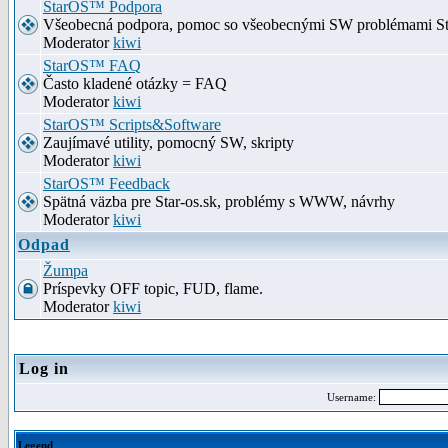
StarOS™ Podpora
Všeobecná podpora, pomoc so všeobecnými SW problémami S
Moderator
kiwi
StarOS™ FAQ
Často kladené otázky = FAQ
Moderator
kiwi
StarOS™ Scripts&Software
Zaujímavé utility, pomocný SW, skripty
Moderator
kiwi
StarOS™ Feedback
Spätná väzba pre Star-os.sk, problémy s WWW, návrhy
Moderator
kiwi
Odpad
Žumpa
Príspevky OFF topic, FUD, flame.
Moderator
kiwi
Log in
Username:
Legend