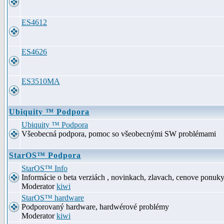
ES4612
ES4626
ES3510MA
Ubiquity ™ Podpora
Ubiquity ™ Podpora
Všeobecná podpora, pomoc so všeobecnými SW problémami
StarOS™ Podpora
StarOS™ Info
Informácie o beta verziách , novinkach, zlavach, cenove ponuk
Moderator
kiwi
StarOS™ hardware
Podporovaný hardware, hardwérové problémy
Moderator
kiwi