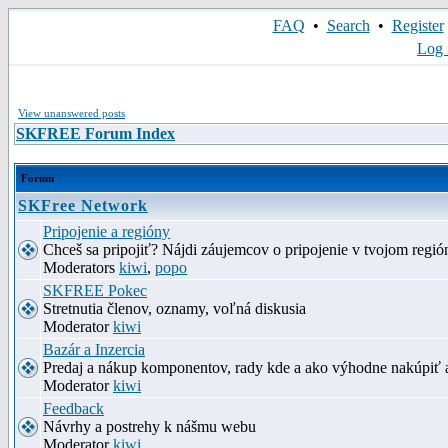
FAQ
•
Search
•
Register
Log 
View unanswered posts
SKFREE Forum Index
Forum
SKFree Network
Pripojenie a regióny
Chceš sa pripojiť? Nájdi záujemcov o pripojenie v tvojom región
Moderators
kiwi
,
popo
SKFREE Pokec
Stretnutia členov, oznamy, voľná diskusia
Moderator
kiwi
Bazár a Inzercia
Predaj a nákup komponentov, rady kde a ako výhodne nakúpiť 
Moderator
kiwi
Feedback
Návrhy a postrehy k nášmu webu
Moderator
kiwi