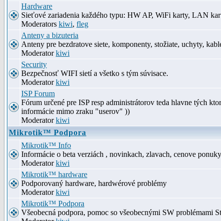
Hardware
Sieťové zariadenia každého typu: HW AP, WiFi karty, LAN kar
Moderators
kiwi
,
fleg
Anteny a bizuteria
Anteny pre bezdratove siete, komponenty, stožiate, uchyty, kabl
Moderator
kiwi
Security
Bezpečnosť WIFI sietí a všetko s tým súvisace.
Moderator
kiwi
ISP Forum
Fórum určené pre ISP resp administrátorov teda hlavne tých kt
informácie mimo zraku "userov" ))
Moderator
kiwi
Mikrotik™ Podpora
Mikrotik™ Info
Informácie o beta verziách , novinkach, zlavach, cenove ponuk
Moderator
kiwi
Mikrotik™ hardware
Podporovaný hardware, hardwérové problémy
Moderator
kiwi
Mikrotik™ Podpora
Všeobecná podpora, pomoc so všeobecnými SW problémami S