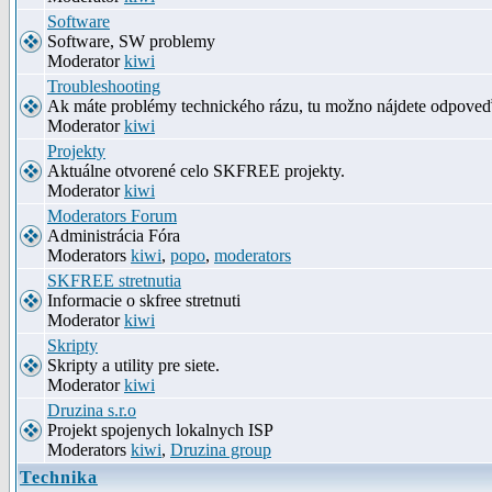
Software
Software, SW problemy
Moderator
kiwi
Troubleshooting
Ak máte problémy technického rázu, tu možno nájdete odpove
Moderator
kiwi
Projekty
Aktuálne otvorené celo SKFREE projekty.
Moderator
kiwi
Moderators Forum
Administrácia Fóra
Moderators
kiwi
,
popo
,
moderators
SKFREE stretnutia
Informacie o skfree stretnuti
Moderator
kiwi
Skripty
Skripty a utility pre siete.
Moderator
kiwi
Druzina s.r.o
Projekt spojenych lokalnych ISP
Moderators
kiwi
,
Druzina group
Technika