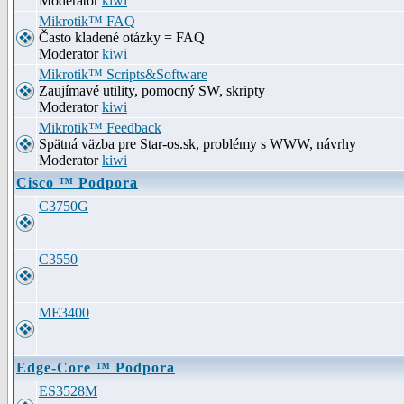
Moderator
kiwi
Mikrotik™ FAQ
Často kladené otázky = FAQ
Moderator
kiwi
Mikrotik™ Scripts&Software
Zaujímavé utility, pomocný SW, skripty
Moderator
kiwi
Mikrotik™ Feedback
Spätná väzba pre Star-os.sk, problémy s WWW, návrhy
Moderator
kiwi
Cisco ™ Podpora
C3750G
C3550
ME3400
Edge-Core ™ Podpora
ES3528M