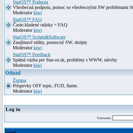
StarOS™ Podpora
Všeobecná podpora, pomoc so všeobecnými SW problémami S
Moderator
kiwi
StarOS™ FAQ
Často kladené otázky = FAQ
Moderator
kiwi
StarOS™ Scripts&Software
Zaujímavé utility, pomocný SW, skripty
Moderator
kiwi
StarOS™ Feedback
Spätná väzba pre Star-os.sk, problémy s WWW, návrhy
Moderator
kiwi
Odpad
Žumpa
Príspevky OFF topic, FUD, flame.
Moderator
kiwi
Log in
Username:
Legend