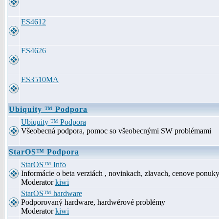
ES4612
ES4626
ES3510MA
Ubiquity ™ Podpora
Ubiquity ™ Podpora
Všeobecná podpora, pomoc so všeobecnými SW problémami
StarOS™ Podpora
StarOS™ Info
Informácie o beta verziách , novinkach, zlavach, cenove ponuk
Moderator
kiwi
StarOS™ hardware
Podporovaný hardware, hardwérové problémy
Moderator
kiwi