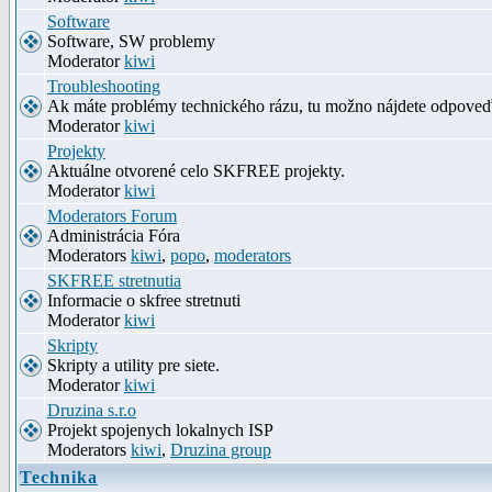
Software
Software, SW problemy
Moderator
kiwi
Troubleshooting
Ak máte problémy technického rázu, tu možno nájdete odpove
Moderator
kiwi
Projekty
Aktuálne otvorené celo SKFREE projekty.
Moderator
kiwi
Moderators Forum
Administrácia Fóra
Moderators
kiwi
,
popo
,
moderators
SKFREE stretnutia
Informacie o skfree stretnuti
Moderator
kiwi
Skripty
Skripty a utility pre siete.
Moderator
kiwi
Druzina s.r.o
Projekt spojenych lokalnych ISP
Moderators
kiwi
,
Druzina group
Technika