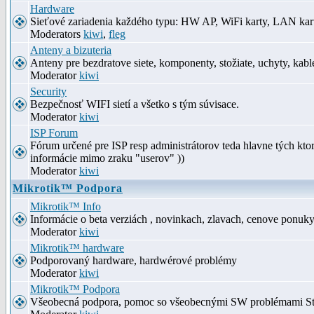
Hardware
Sieťové zariadenia každého typu: HW AP, WiFi karty, LAN kar
Moderators
kiwi
,
fleg
Anteny a bizuteria
Anteny pre bezdratove siete, komponenty, stožiate, uchyty, kabl
Moderator
kiwi
Security
Bezpečnosť WIFI sietí a všetko s tým súvisace.
Moderator
kiwi
ISP Forum
Fórum určené pre ISP resp administrátorov teda hlavne tých kt
informácie mimo zraku "userov" ))
Moderator
kiwi
Mikrotik™ Podpora
Mikrotik™ Info
Informácie o beta verziách , novinkach, zlavach, cenove ponuk
Moderator
kiwi
Mikrotik™ hardware
Podporovaný hardware, hardwérové problémy
Moderator
kiwi
Mikrotik™ Podpora
Všeobecná podpora, pomoc so všeobecnými SW problémami S