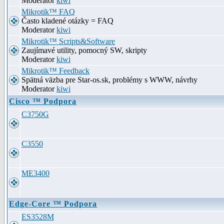
Moderator
kiwi
Mikrotik™ FAQ
Často kladené otázky = FAQ
Moderator
kiwi
Mikrotik™ Scripts&Software
Zaujímavé utility, pomocný SW, skripty
Moderator
kiwi
Mikrotik™ Feedback
Spätná väzba pre Star-os.sk, problémy s WWW, návrhy
Moderator
kiwi
Cisco ™ Podpora
C3750G
C3550
ME3400
Edge-Core ™ Podpora
ES3528M