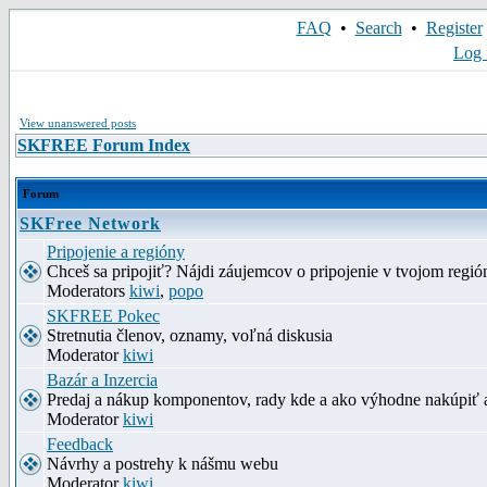
FAQ
•
Search
•
Register
Log 
View unanswered posts
SKFREE Forum Index
Forum
SKFree Network
Pripojenie a regióny
Chceš sa pripojiť? Nájdi záujemcov o pripojenie v tvojom región
Moderators
kiwi
,
popo
SKFREE Pokec
Stretnutia členov, oznamy, voľná diskusia
Moderator
kiwi
Bazár a Inzercia
Predaj a nákup komponentov, rady kde a ako výhodne nakúpiť 
Moderator
kiwi
Feedback
Návrhy a postrehy k nášmu webu
Moderator
kiwi