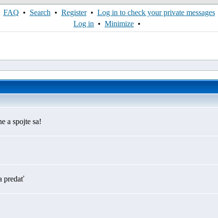
FAQ
•
Search
•
Register
•
Log in to check your private messages
Log in
•
Minimize
•
e a spojte sa!
a predať