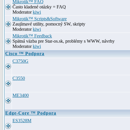
Mikrotik™ FAQ
Často kladené otázky = FAQ
Moderator
kiwi
Mikrotik™ Scripts&Software
Zaujímavé utility, pomocný SW, skripty
Moderator
kiwi
Mikrotik™ Feedback
Spätná väzba pre Star-os.sk, problémy s WWW, návrhy
Moderator
kiwi
Cisco ™ Podpora
C3750G
C3550
ME3400
Edge-Core ™ Podpora
ES3528M