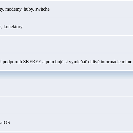
ty, modemy, huby, switche
e, konektory
orí podporujú SKFREE a potrebujú si vymieňať citlivé informácie mimo 
y
tarOS