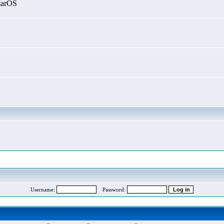
tarOS
Username:
Password: