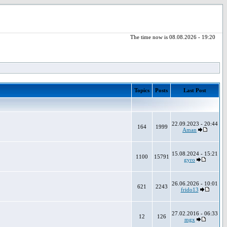
The time now is 08.08.2026 - 19:20
Topics
Posts
Last Post
22.09.2023 - 20:44
164
1999
Aman
15.08.2024 - 15:21
1100
15791
gyro
26.06.2026 - 10:01
621
2243
frido13
27.02.2016 - 06:33
12
126
mgx