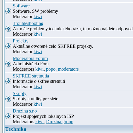
Software
Software, SW problemy
Moderator
kiwi
Troubleshooting
Ak máte problémy technického rázu, tu možno nájdete odpove
Moderator
kiwi
Projekty
Aktuálne otvorené celo SKFREE projekty.
Moderator
kiwi
Moderators Forum
Administrácia Fóra
Moderators
kiwi
,
popo
,
moderators
SKFREE stretnutia
Informacie o skfree stretnuti
Moderator
kiwi
Skripty
Skripty a utility pre siete.
Moderator
kiwi
Druzina s.r.o
Projekt spojenych lokalnych ISP
Moderators
kiwi
,
Druzina group
Technika