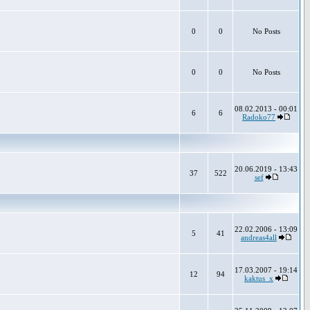
0
0
No Posts
0
0
No Posts
08.02.2013 - 00:01
6
6
Radoko77
20.06.2019 - 13:43
37
522
sef
22.02.2006 - 13:09
5
41
andreas4all
17.03.2007 - 19:14
12
94
kaktus_x