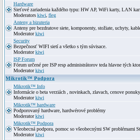
Hardware
Sieťové zariadenia každého typu: HW AP, WiFi karty, LAN kar
Moderators
kiwi
,
fleg
Anteny a bizuteria
Anteny pre bezdratove siete, komponenty, stožiate, uchyty, kabl
Moderator
kiwi
Security
Bezpečnosť WIFI sietí a všetko s tým súvisace.
Moderator
kiwi
ISP Forum
Fórum určené pre ISP resp administrátorov teda hlavne tých kt
Moderator
kiwi
Mikrotik™ Podpora
Mikrotik™ Info
Informácie o beta verziách , novinkach, zlavach, cenove ponuk
Moderator
kiwi
Mikrotik™ hardware
Podporovaný hardware, hardwérové problémy
Moderator
kiwi
Mikrotik™ Podpora
Všeobecná podpora, pomoc so všeobecnými SW problémami S
Moderator
kiwi