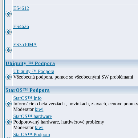
ES4612
ES4626
ES3510MA
Ubiquity ™ Podpora
Ubiquity ™ Podpora
Všeobecná podpora, pomoc so všeobecnými SW problémami
StarOS™ Podpora
StarOS™ Info
Informácie o beta verziách , novinkach, zlavach, cenove ponuk
Moderator
kiwi
StarOS™ hardware
Podporovaný hardware, hardwérové problémy
Moderator
kiwi
StarOS™ Podpora