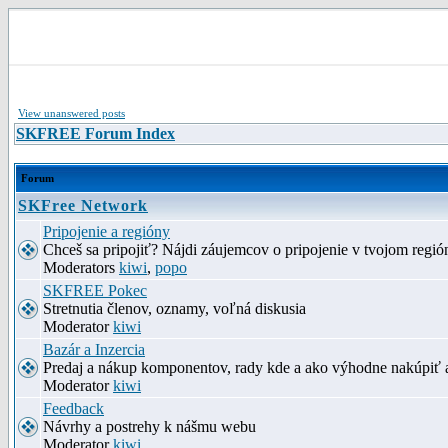
View unanswered posts
SKFREE Forum Index
Forum
SKFree Network
Pripojenie a regióny
Chceš sa pripojiť? Nájdi záujemcov o pripojenie v tvojom región
Moderators
kiwi
,
popo
SKFREE Pokec
Stretnutia členov, oznamy, voľná diskusia
Moderator
kiwi
Bazár a Inzercia
Predaj a nákup komponentov, rady kde a ako výhodne nakúpiť 
Moderator
kiwi
Feedback
Návrhy a postrehy k nášmu webu
Moderator
kiwi