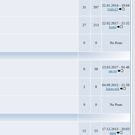
22.01.2014 - 19:04
31
397
frido13
22.02.2017 - 21:52
27
213
kotol
0
0
No Posts
13.03.2017 - 01:46
6
38
ste-ve
04.09.2012 - 21:59
2
8
lukas-svk
0
0
No Posts
17.12.2013 - 20:03
11
55
neos