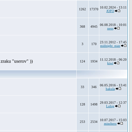
10.02.2024 - 13:11
1262
17370
JOFO
06.08.2018 - 10:01
368
4945
neos
23.11.2012 - 17:45
3
170
midnight_man
11.12.2018 - 06:20
zraku "userov" ))
124
1934
kiwi
06.05.2016 - 13:41
33
346
bakula
29.03.2017 - 12:37
128
1498
Lubig
10.07.2017 - 15:03
253
2534
misohero