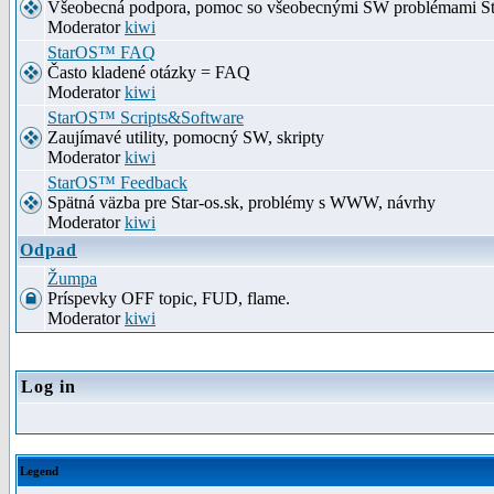
Všeobecná podpora, pomoc so všeobecnými SW problémami S
Moderator
kiwi
StarOS™ FAQ
Často kladené otázky = FAQ
Moderator
kiwi
StarOS™ Scripts&Software
Zaujímavé utility, pomocný SW, skripty
Moderator
kiwi
StarOS™ Feedback
Spätná väzba pre Star-os.sk, problémy s WWW, návrhy
Moderator
kiwi
Odpad
Žumpa
Príspevky OFF topic, FUD, flame.
Moderator
kiwi
Log in
Legend