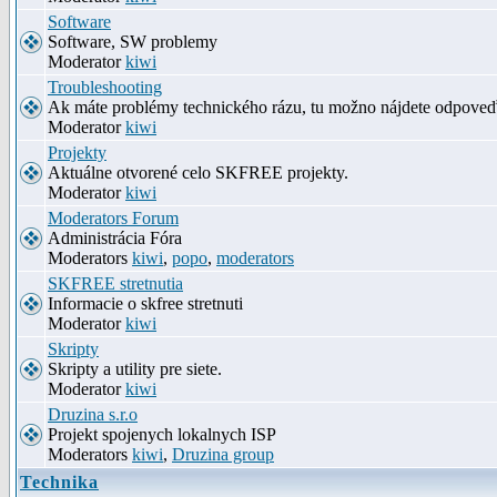
Software
Software, SW problemy
Moderator
kiwi
Troubleshooting
Ak máte problémy technického rázu, tu možno nájdete odpove
Moderator
kiwi
Projekty
Aktuálne otvorené celo SKFREE projekty.
Moderator
kiwi
Moderators Forum
Administrácia Fóra
Moderators
kiwi
,
popo
,
moderators
SKFREE stretnutia
Informacie o skfree stretnuti
Moderator
kiwi
Skripty
Skripty a utility pre siete.
Moderator
kiwi
Druzina s.r.o
Projekt spojenych lokalnych ISP
Moderators
kiwi
,
Druzina group
Technika