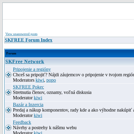
View unanswered posts
SKFREE Forum Index
Forum
SKFree Network
Pripojenie a regióny
Chceš sa pripojiť? Nájdi záujemcov o pripojenie v tvojom región
Moderators
kiwi
,
popo
SKFREE Pokec
Stretnutia členov, oznamy, voľná diskusia
Moderator
kiwi
Bazár a Inzercia
Predaj a nákup komponentov, rady kde a ako výhodne nakúpiť 
Moderator
kiwi
Feedback
Návrhy a postrehy k nášmu webu
Moderator
kiwi