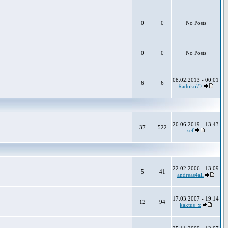
0
0
No Posts
0
0
No Posts
08.02.2013 - 00:01
6
6
Radoko77
20.06.2019 - 13:43
37
522
sef
22.02.2006 - 13:09
5
41
andreas4all
17.03.2007 - 19:14
12
94
kaktus_x