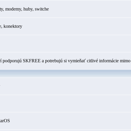
ty, modemy, huby, switche
e, konektory
orí podporujú SKFREE a potrebujú si vymieňať citlivé informácie mimo 
y
tarOS