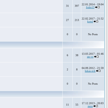
22.01.2014 - 19:04
31
397
frido13
22.02.2017 - 21:52
27
213
kotol
0
0
No Posts
13.03.2017 - 01:46
6
38
ste-ve
04.09.2012 - 21:59
2
8
lukas-svk
0
0
No Posts
17.12.2013 - 20:03
11
55
neos