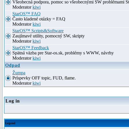
Všeobecná podpora, pomoc so všeobecnými SW problémami S
Moderator
kiwi
StarOS™ FAQ
Často kladené otázky = FAQ
Moderator
kiwi
StarOS™ Scripts&Software
Zaujímavé utility, pomocný SW, skripty
Moderator
kiwi
StarOS™ Feedback
Spätná väzba pre Star-os.sk, problémy s WWW, návrhy
Moderator
kiwi
Odpad
Žumpa
Príspevky OFF topic, FUD, flame.
Moderator
kiwi
Log in
Legend