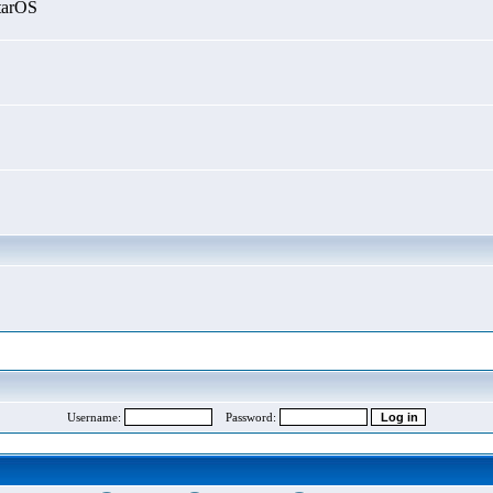
tarOS
Username:
Password: