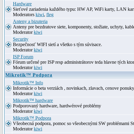
Hardware
Sieťové zariadenia každého typu: HW AP, WiFi karty, LAN kar
Moderators
kiwi
,
fleg
Anteny a bizuteria
Anteny pre bezdratove siete, komponenty, stožiate, uchyty, kabl
Moderator
kiwi
Security
Bezpečnosť WIFI sietí a všetko s tým súvisace.
Moderator
kiwi
ISP Forum
Fórum určené pre ISP resp administrátorov teda hlavne tých kt
Moderator
kiwi
Mikrotik™ Podpora
Mikrotik™ Info
Informácie o beta verziách , novinkach, zlavach, cenove ponuk
Moderator
kiwi
Mikrotik™ hardware
Podporovaný hardware, hardwérové problémy
Moderator
kiwi
Mikrotik™ Podpora
Všeobecná podpora, pomoc so všeobecnými SW problémami S
Moderator
kiwi