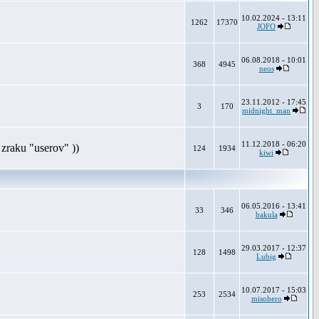
10.02.2024 - 13:11
1262
17370
JOFO
06.08.2018 - 10:01
368
4945
neos
23.11.2012 - 17:45
3
170
midnight_man
11.12.2018 - 06:20
zraku "userov" ))
124
1934
kiwi
06.05.2016 - 13:41
33
346
bakula
29.03.2017 - 12:37
128
1498
Lubig
10.07.2017 - 15:03
253
2534
misohero