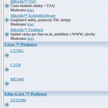
Mikrotik™ FAQ
Často kladené otázky = FAQ
Moderator
kiwi
Mikrotik™ Scripts&Software
Zaujímavé utility, pomocný SW, skripty
Moderator
kiwi
Mikrotik™ Feedback
Spätná väzba pre Star-os.sk, problémy s WWW, návrhy
Moderator
kiwi
Cisco ™ Podpora
C3750G
C3550
ME3400
Edge-Core ™ Podpora
ES3528M