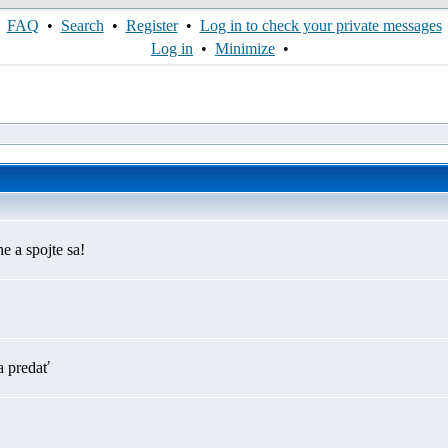
FAQ
•
Search
•
Register
•
Log in to check your private messages
Log in
•
Minimize
•
e a spojte sa!
a predať