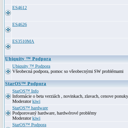
ES4612
ES4626
ES3510MA
Ubiquity ™ Podpora
Ubiquity ™ Podpora
Všeobecná podpora, pomoc so všeobecnými SW problémami
StarOS™ Podpora
StarOS™ Info
Informácie o beta verziách , novinkach, zlavach, cenove ponuk
Moderator
kiwi
StarOS™ hardware
Podporovaný hardware, hardwérové problémy
Moderator
kiwi
StarOS™ Podpora