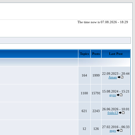
The time now is 07.08.2026 - 18:29
Topics
Posts
Last Post
22.09.2023 - 20:44
164
1999
Aman
15.08.2024 - 15:21
1100
15791
gyro
26.06.2026 - 10:01
621
2243
frido13
27.02.2016 - 06:33
12
126
mgx