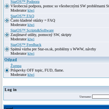
StarOS™ Podpora
Všeobecná podpora, pomoc so všeobecnými SW problémami S
Moderator
kiwi
StarOS™ FAQ
Často kladené otázky = FAQ
Moderator
kiwi
StarOS™ Scripts&Software
Zaujímavé utility, pomocný SW, skripty
Moderator
kiwi
StarOS™ Feedback
Spätná väzba pre Star-os.sk, problémy s WWW, návrhy
Moderator
kiwi
Odpad
Žumpa
Príspevky OFF topic, FUD, flame.
Moderator
kiwi
Log in
Username:
Legend