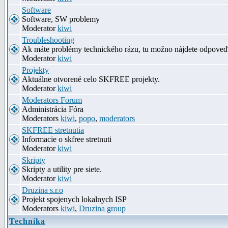
Software
Software, SW problemy
Moderator
kiwi
Troubleshooting
Ak máte problémy technického rázu, tu možno nájdete odpove
Moderator
kiwi
Projekty
Aktuálne otvorené celo SKFREE projekty.
Moderator
kiwi
Moderators Forum
Administrácia Fóra
Moderators
kiwi
,
popo
,
moderators
SKFREE stretnutia
Informacie o skfree stretnuti
Moderator
kiwi
Skripty
Skripty a utility pre siete.
Moderator
kiwi
Druzina s.r.o
Projekt spojenych lokalnych ISP
Moderators
kiwi
,
Druzina group
Technika