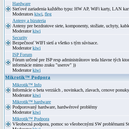
Hardware
Sieťové zariadenia každého typu: HW AP, WiFi karty, LAN kar
Moderators
kiwi
,
fleg
Anteny a bizuteria
Anteny pre bezdratove siete, komponenty, stožiate, uchyty, kabl
Moderator
kiwi
Security
Bezpečnosť WIFI sietí a všetko s tým súvisace.
Moderator
kiwi
ISP Forum
Fórum určené pre ISP resp administrátorov teda hlavne tých kt
informácie mimo zraku "userov" ))
Moderator
kiwi
Mikrotik™ Podpora
Mikrotik™ Info
Informácie o beta verziách , novinkach, zlavach, cenove ponuk
Moderator
kiwi
Mikrotik™ hardware
Podporovaný hardware, hardwérové problémy
Moderator
kiwi
Mikrotik™ Podpora
Všeobecná podpora, pomoc so všeobecnými SW problémami S