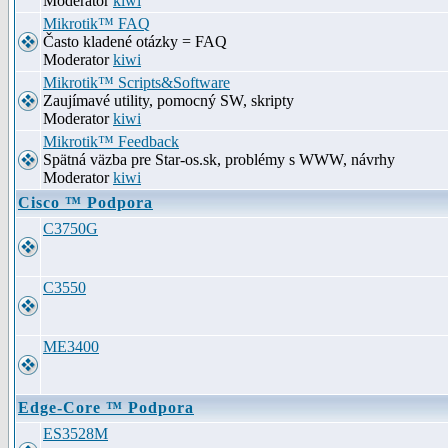
Moderator
kiwi
Mikrotik™ FAQ
Často kladené otázky = FAQ
Moderator
kiwi
Mikrotik™ Scripts&Software
Zaujímavé utility, pomocný SW, skripty
Moderator
kiwi
Mikrotik™ Feedback
Spätná väzba pre Star-os.sk, problémy s WWW, návrhy
Moderator
kiwi
Cisco ™ Podpora
C3750G
C3550
ME3400
Edge-Core ™ Podpora
ES3528M