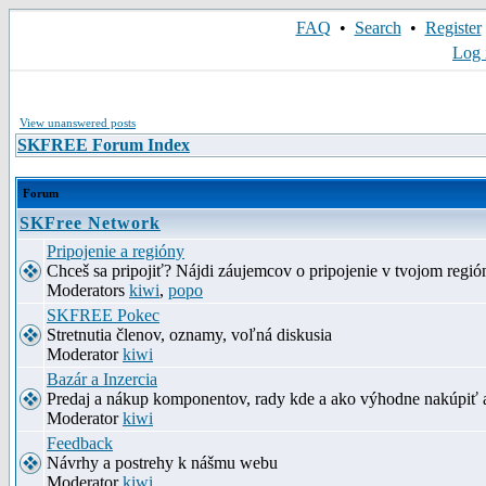
FAQ
•
Search
•
Register
Log 
View unanswered posts
SKFREE Forum Index
Forum
SKFree Network
Pripojenie a regióny
Chceš sa pripojiť? Nájdi záujemcov o pripojenie v tvojom región
Moderators
kiwi
,
popo
SKFREE Pokec
Stretnutia členov, oznamy, voľná diskusia
Moderator
kiwi
Bazár a Inzercia
Predaj a nákup komponentov, rady kde a ako výhodne nakúpiť 
Moderator
kiwi
Feedback
Návrhy a postrehy k nášmu webu
Moderator
kiwi