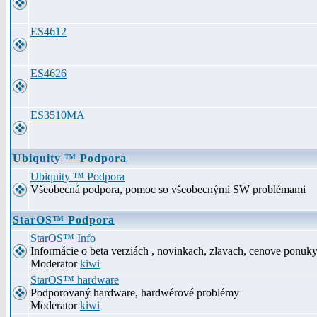
ES4612
ES4626
ES3510MA
Ubiquity ™ Podpora
Ubiquity ™ Podpora
Všeobecná podpora, pomoc so všeobecnými SW problémami
StarOS™ Podpora
StarOS™ Info
Informácie o beta verziách , novinkach, zlavach, cenove ponuk
Moderator
kiwi
StarOS™ hardware
Podporovaný hardware, hardwérové problémy
Moderator
kiwi