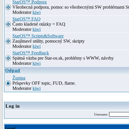
StarOS™ Podpora
Všeobecná podpora, pomoc so všeobecnými SW problémami S
Moderator
kiwi
StarOS™ FAQ
Často kladené otázky = FAQ
Moderator
kiwi
StarOS™ Scripts&Software
Zaujímavé utility, pomocný SW, skripty
Moderator
kiwi
StarOS™ Feedback
Spätná väzba pre Star-os.sk, problémy s WWW, návrhy
Moderator
kiwi
Odpad
Žumpa
Príspevky OFF topic, FUD, flame.
Moderator
kiwi
Log in
Username:
Legend