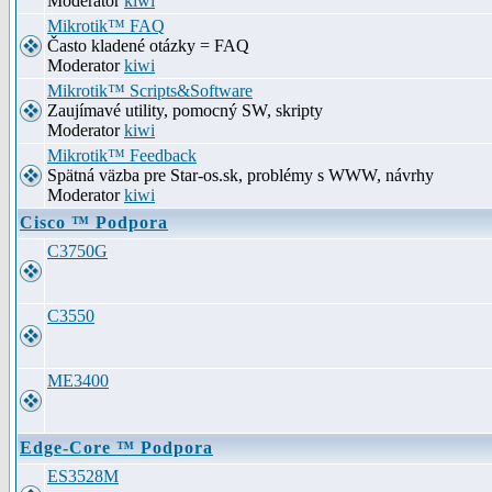
Moderator
kiwi
Mikrotik™ FAQ
Často kladené otázky = FAQ
Moderator
kiwi
Mikrotik™ Scripts&Software
Zaujímavé utility, pomocný SW, skripty
Moderator
kiwi
Mikrotik™ Feedback
Spätná väzba pre Star-os.sk, problémy s WWW, návrhy
Moderator
kiwi
Cisco ™ Podpora
C3750G
C3550
ME3400
Edge-Core ™ Podpora
ES3528M