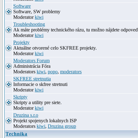
Software
Software, SW problemy
Moderator
kiwi
Troubleshooting
Ak máte problémy technického rázu, tu možno nájdete odpove
Moderator
kiwi
Projekty
Aktuálne otvorené celo SKFREE projekty.
Moderator
kiwi
Moderators Forum
Administrácia Fóra
Moderators
kiwi
,
popo
,
moderators
SKFREE stretnutia
Informacie o skfree stretnuti
Moderator
kiwi
Skripty
Skripty a utility pre siete.
Moderator
kiwi
Druzina s.r.o
Projekt spojenych lokalnych ISP
Moderators
kiwi
,
Druzina group
Technika