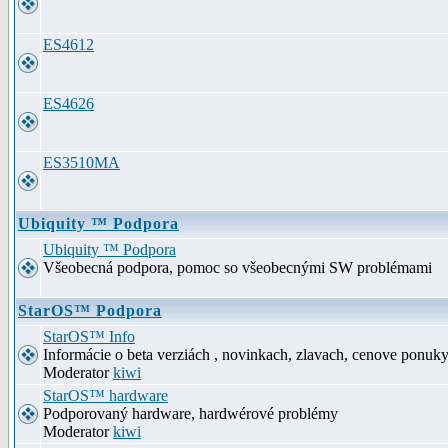
ES4612
ES4626
ES3510MA
Ubiquity ™ Podpora
Ubiquity ™ Podpora
Všeobecná podpora, pomoc so všeobecnými SW problémami
StarOS™ Podpora
StarOS™ Info
Informácie o beta verziách , novinkach, zlavach, cenove ponuk
Moderator
kiwi
StarOS™ hardware
Podporovaný hardware, hardwérové problémy
Moderator
kiwi