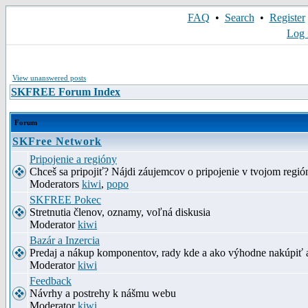
FAQ
•
Search
•
Register
Log 
View unanswered posts
SKFREE Forum Index
Forum
SKFree Network
Pripojenie a regióny
Chceš sa pripojiť? Nájdi záujemcov o pripojenie v tvojom región
Moderators
kiwi
,
popo
SKFREE Pokec
Stretnutia členov, oznamy, voľná diskusia
Moderator
kiwi
Bazár a Inzercia
Predaj a nákup komponentov, rady kde a ako výhodne nakúpiť 
Moderator
kiwi
Feedback
Návrhy a postrehy k nášmu webu
Moderator
kiwi