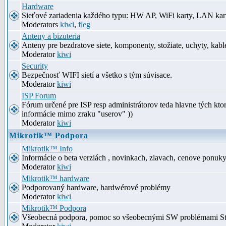
Hardware
Sieťové zariadenia každého typu: HW AP, WiFi karty, LAN kar
Moderators
kiwi
,
fleg
Anteny a bizuteria
Anteny pre bezdratove siete, komponenty, stožiate, uchyty, kabl
Moderator
kiwi
Security
Bezpečnosť WIFI sietí a všetko s tým súvisace.
Moderator
kiwi
ISP Forum
Fórum určené pre ISP resp administrátorov teda hlavne tých kt
informácie mimo zraku "userov" ))
Moderator
kiwi
Mikrotik™ Podpora
Mikrotik™ Info
Informácie o beta verziách , novinkach, zlavach, cenove ponuk
Moderator
kiwi
Mikrotik™ hardware
Podporovaný hardware, hardwérové problémy
Moderator
kiwi
Mikrotik™ Podpora
Všeobecná podpora, pomoc so všeobecnými SW problémami S