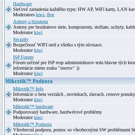
Hardware
Sieťové zariadenia každého typu: HW AP, WiFi karty, LAN kar
Moderators
kiwi
,
fleg
Anteny a bizuteria
Anteny pre bezdratove siete, komponenty, stožiate, uchyty, kabl
Moderator
kiwi
Security
Bezpečnosť WIFI sietí a všetko s tým súvisace.
Moderator
kiwi
ISP Forum
Fórum určené pre ISP resp administrátorov teda hlavne tých kt
informácie mimo zraku "userov" ))
Moderator
kiwi
Mikrotik™ Podpora
Mikrotik™ Info
Informácie o beta verziách , novinkach, zlavach, cenove ponuk
Moderator
kiwi
Mikrotik™ hardware
Podporovaný hardware, hardwérové problémy
Moderator
kiwi
Mikrotik™ Podpora
Všeobecná podpora, pomoc so všeobecnými SW problémami S