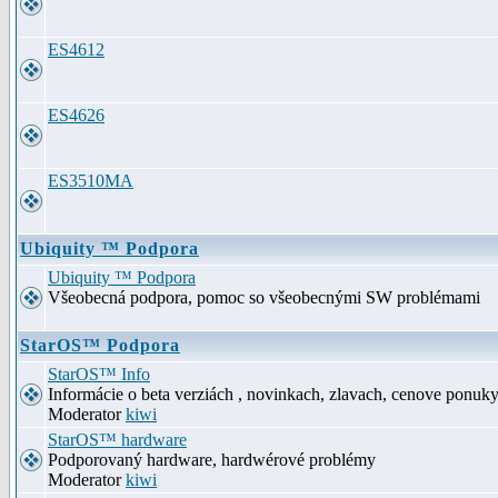
ES4612
ES4626
ES3510MA
Ubiquity ™ Podpora
Ubiquity ™ Podpora
Všeobecná podpora, pomoc so všeobecnými SW problémami
StarOS™ Podpora
StarOS™ Info
Informácie o beta verziách , novinkach, zlavach, cenove ponuk
Moderator
kiwi
StarOS™ hardware
Podporovaný hardware, hardwérové problémy
Moderator
kiwi