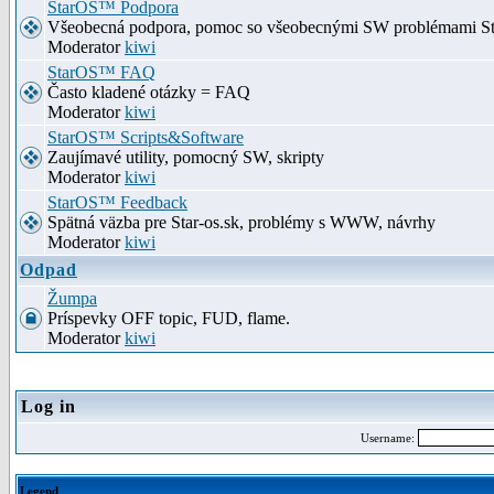
StarOS™ Podpora
Všeobecná podpora, pomoc so všeobecnými SW problémami S
Moderator
kiwi
StarOS™ FAQ
Často kladené otázky = FAQ
Moderator
kiwi
StarOS™ Scripts&Software
Zaujímavé utility, pomocný SW, skripty
Moderator
kiwi
StarOS™ Feedback
Spätná väzba pre Star-os.sk, problémy s WWW, návrhy
Moderator
kiwi
Odpad
Žumpa
Príspevky OFF topic, FUD, flame.
Moderator
kiwi
Log in
Username:
Legend