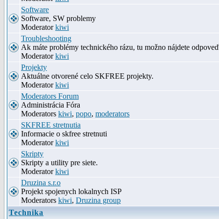
Software
Software, SW problemy
Moderator
kiwi
Troubleshooting
Ak máte problémy technického rázu, tu možno nájdete odpove
Moderator
kiwi
Projekty
Aktuálne otvorené celo SKFREE projekty.
Moderator
kiwi
Moderators Forum
Administrácia Fóra
Moderators
kiwi
,
popo
,
moderators
SKFREE stretnutia
Informacie o skfree stretnuti
Moderator
kiwi
Skripty
Skripty a utility pre siete.
Moderator
kiwi
Druzina s.r.o
Projekt spojenych lokalnych ISP
Moderators
kiwi
,
Druzina group
Technika