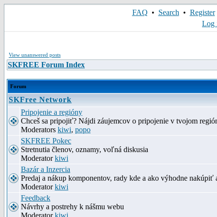
FAQ
•
Search
•
Register
Log 
View unanswered posts
SKFREE Forum Index
Forum
SKFree Network
Pripojenie a regióny
Chceš sa pripojiť? Nájdi záujemcov o pripojenie v tvojom región
Moderators
kiwi
,
popo
SKFREE Pokec
Stretnutia členov, oznamy, voľná diskusia
Moderator
kiwi
Bazár a Inzercia
Predaj a nákup komponentov, rady kde a ako výhodne nakúpiť 
Moderator
kiwi
Feedback
Návrhy a postrehy k nášmu webu
Moderator
kiwi