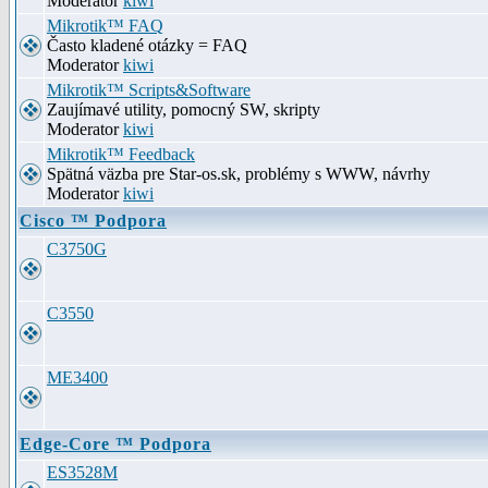
Moderator
kiwi
Mikrotik™ FAQ
Často kladené otázky = FAQ
Moderator
kiwi
Mikrotik™ Scripts&Software
Zaujímavé utility, pomocný SW, skripty
Moderator
kiwi
Mikrotik™ Feedback
Spätná väzba pre Star-os.sk, problémy s WWW, návrhy
Moderator
kiwi
Cisco ™ Podpora
C3750G
C3550
ME3400
Edge-Core ™ Podpora
ES3528M