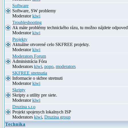
Software
Software, SW problemy
Moderator
kiwi
Troubleshooting
Ak máte problémy technického rázu, tu možno nájdete odpove
Moderator
kiwi
Projekty
Aktuálne otvorené celo SKFREE projekty.
Moderator
kiwi
Moderators Forum
Administrácia Fóra
Moderators
kiwi
,
popo
,
moderators
SKFREE stretnutia
Informacie o skfree stretnuti
Moderator
kiwi
Skripty
Skripty a utility pre siete.
Moderator
kiwi
Druzina s.r.o
Projekt spojenych lokalnych ISP
Moderators
kiwi
,
Druzina group
Technika