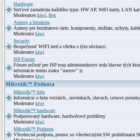
Hardware
Sieťové zariadenia každého typu: HW AP, WiFi karty, LAN kar
Moderators
kiwi
,
fleg
Anteny a bizuteria
Anteny pre bezdratove siete, komponenty, stožiate, uchyty, kabl
Moderator
kiwi
Security
Bezpečnosť WIFI sietí a všetko s tým súvisace.
Moderator
kiwi
ISP Forum
Fórum určené pre ISP resp administrátorov teda hlavne tých kt
informácie mimo zraku "userov" ))
Moderator
kiwi
Mikrotik™ Podpora
Mikrotik™ Info
Informácie o beta verziách , novinkach, zlavach, cenove ponuk
Moderator
kiwi
Mikrotik™ hardware
Podporovaný hardware, hardwérové problémy
Moderator
kiwi
Mikrotik™ Podpora
Všeobecná podpora, pomoc so všeobecnými SW problémami S