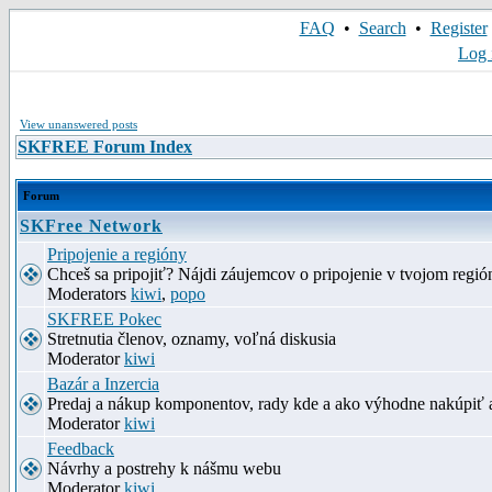
FAQ
•
Search
•
Register
Log 
View unanswered posts
SKFREE Forum Index
Forum
SKFree Network
Pripojenie a regióny
Chceš sa pripojiť? Nájdi záujemcov o pripojenie v tvojom región
Moderators
kiwi
,
popo
SKFREE Pokec
Stretnutia členov, oznamy, voľná diskusia
Moderator
kiwi
Bazár a Inzercia
Predaj a nákup komponentov, rady kde a ako výhodne nakúpiť 
Moderator
kiwi
Feedback
Návrhy a postrehy k nášmu webu
Moderator
kiwi