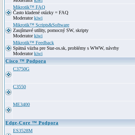
Moderator
kiwi
Mikrotik™ FAQ
Často kladené otázky = FAQ
Moderator
kiwi
Mikrotik™ Scripts&Software
Zaujímavé utility, pomocný SW, skripty
Moderator
kiwi
Mikrotik™ Feedback
Spätná väzba pre Star-os.sk, problémy s WWW, návrhy
Moderator
kiwi
Cisco ™ Podpora
C3750G
C3550
ME3400
Edge-Core ™ Podpora
ES3528M