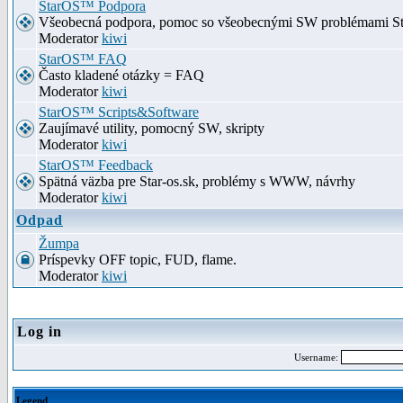
StarOS™ Podpora
Všeobecná podpora, pomoc so všeobecnými SW problémami S
Moderator
kiwi
StarOS™ FAQ
Často kladené otázky = FAQ
Moderator
kiwi
StarOS™ Scripts&Software
Zaujímavé utility, pomocný SW, skripty
Moderator
kiwi
StarOS™ Feedback
Spätná väzba pre Star-os.sk, problémy s WWW, návrhy
Moderator
kiwi
Odpad
Žumpa
Príspevky OFF topic, FUD, flame.
Moderator
kiwi
Log in
Username:
Legend