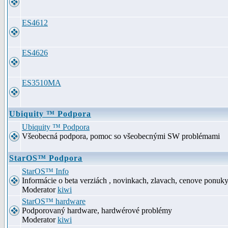
ES4612
ES4626
ES3510MA
Ubiquity ™ Podpora
Ubiquity ™ Podpora
Všeobecná podpora, pomoc so všeobecnými SW problémami
StarOS™ Podpora
StarOS™ Info
Informácie o beta verziách , novinkach, zlavach, cenove ponuk
Moderator
kiwi
StarOS™ hardware
Podporovaný hardware, hardwérové problémy
Moderator
kiwi