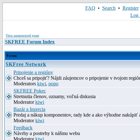
FAQ
•
Search
•
Register
Log 
View unanswered posts
SKFREE Forum Index
Forum
SKFree Network
Pripojenie a regióny
Chceš sa pripojiť? Nájdi záujemcov o pripojenie v tvojom región
Moderators
kiwi
,
popo
SKFREE Pokec
Stretnutia členov, oznamy, voľná diskusia
Moderator
kiwi
Bazár a Inzercia
Predaj a nákup komponentov, rady kde a ako výhodne nakúpiť 
Moderator
kiwi
Feedback
Návrhy a postrehy k nášmu webu
Moderator
kiwi