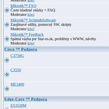
Moderator
kiwi
Mikrotik™ FAQ
Často kladené otázky = FAQ
Moderator
kiwi
Mikrotik™ Scripts&Software
Zaujímavé utility, pomocný SW, skripty
Moderator
kiwi
Mikrotik™ Feedback
Spätná väzba pre Star-os.sk, problémy s WWW, návrhy
Moderator
kiwi
Cisco ™ Podpora
C3750G
C3550
ME3400
Edge-Core ™ Podpora
ES3528M