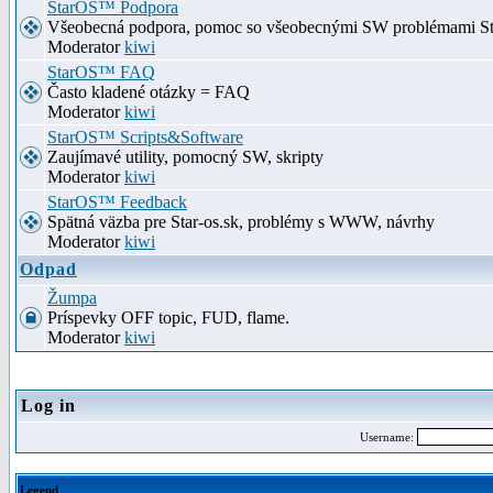
StarOS™ Podpora
Všeobecná podpora, pomoc so všeobecnými SW problémami S
Moderator
kiwi
StarOS™ FAQ
Často kladené otázky = FAQ
Moderator
kiwi
StarOS™ Scripts&Software
Zaujímavé utility, pomocný SW, skripty
Moderator
kiwi
StarOS™ Feedback
Spätná väzba pre Star-os.sk, problémy s WWW, návrhy
Moderator
kiwi
Odpad
Žumpa
Príspevky OFF topic, FUD, flame.
Moderator
kiwi
Log in
Username:
Legend