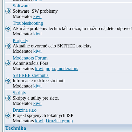
Software
Software, SW problemy
Moderator
kiwi
Troubleshooting
Ak máte problémy technického rázu, tu možno nájdete odpove
Moderator
kiwi
Projekty
Aktuálne otvorené celo SKFREE projekty.
Moderator
kiwi
Moderators Forum
Administrácia Fóra
Moderators
kiwi
,
popo
,
moderators
SKFREE stretnutia
Informacie o skfree stretnuti
Moderator
kiwi
Skripty
Skripty a utility pre siete.
Moderator
kiwi
Druzina s.r.o
Projekt spojenych lokalnych ISP
Moderators
kiwi
,
Druzina group
Technika