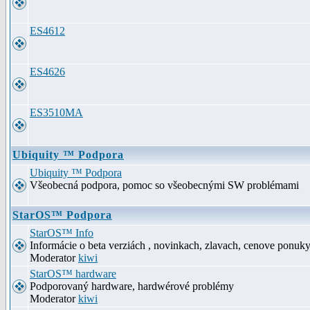
ES4612
ES4626
ES3510MA
Ubiquity ™ Podpora
Ubiquity ™ Podpora
Všeobecná podpora, pomoc so všeobecnými SW problémami
StarOS™ Podpora
StarOS™ Info
Informácie o beta verziách , novinkach, zlavach, cenove ponuk
Moderator
kiwi
StarOS™ hardware
Podporovaný hardware, hardwérové problémy
Moderator
kiwi