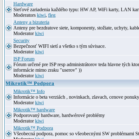
Hardware
Sieťové zariadenia každého typu: HW AP, WiFi karty, LAN kar
Moderators
kiwi
,
fleg
Anteny a bizuteria
Anteny pre bezdratove siete, komponenty, stožiate, uchyty, kabl
Moderator
kiwi
Security
Bezpečnosť WIFI sietí a všetko s tým súvisace.
Moderator
kiwi
ISP Forum
Fórum určené pre ISP resp administrátorov teda hlavne tých kt
informácie mimo zraku "userov" ))
Moderator
kiwi
Mikrotik™ Podpora
Mikrotik™ Info
Informácie o beta verziách , novinkach, zlavach, cenove ponuk
Moderator
kiwi
Mikrotik™ hardware
Podporovaný hardware, hardwérové problémy
Moderator
kiwi
Mikrotik™ Podpora
Všeobecná podpora, pomoc so všeobecnými SW problémami S