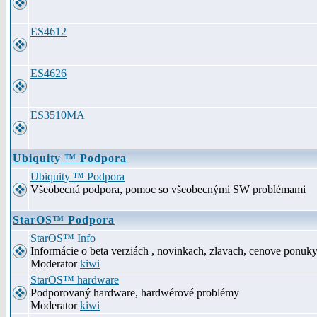
ES4612
ES4626
ES3510MA
Ubiquity ™ Podpora
Ubiquity ™ Podpora
Všeobecná podpora, pomoc so všeobecnými SW problémami
StarOS™ Podpora
StarOS™ Info
Informácie o beta verziách , novinkach, zlavach, cenove ponuk
Moderator
kiwi
StarOS™ hardware
Podporovaný hardware, hardwérové problémy
Moderator
kiwi