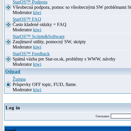
StarOS™ Podpora
Všeobecná podpora, pomoc so všeobecnými SW problémami S
Moderator
kiwi
StarOS™ FAQ
Často kladené otázky = FAQ
Moderator
kiwi
StarOS™ Scripts&Software
Zaujímavé utility, pomocný SW, skripty
Moderator
kiwi
StarOS™ Feedback
Spätná väzba pre Star-os.sk, problémy s WWW, návrhy
Moderator
kiwi
Odpad
Žumpa
Príspevky OFF topic, FUD, flame.
Moderator
kiwi
Log in
Username:
Legend