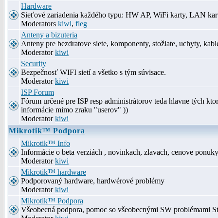
Hardware
Sieťové zariadenia každého typu: HW AP, WiFi karty, LAN kar
Moderators
kiwi
,
fleg
Anteny a bizuteria
Anteny pre bezdratove siete, komponenty, stožiate, uchyty, kabl
Moderator
kiwi
Security
Bezpečnosť WIFI sietí a všetko s tým súvisace.
Moderator
kiwi
ISP Forum
Fórum určené pre ISP resp administrátorov teda hlavne tých kt
informácie mimo zraku "userov" ))
Moderator
kiwi
Mikrotik™ Podpora
Mikrotik™ Info
Informácie o beta verziách , novinkach, zlavach, cenove ponuk
Moderator
kiwi
Mikrotik™ hardware
Podporovaný hardware, hardwérové problémy
Moderator
kiwi
Mikrotik™ Podpora
Všeobecná podpora, pomoc so všeobecnými SW problémami S