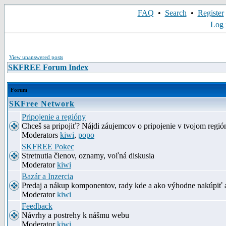
FAQ
•
Search
•
Register
Log 
View unanswered posts
SKFREE Forum Index
Forum
SKFree Network
Pripojenie a regióny
Chceš sa pripojiť? Nájdi záujemcov o pripojenie v tvojom región
Moderators
kiwi
,
popo
SKFREE Pokec
Stretnutia členov, oznamy, voľná diskusia
Moderator
kiwi
Bazár a Inzercia
Predaj a nákup komponentov, rady kde a ako výhodne nakúpiť 
Moderator
kiwi
Feedback
Návrhy a postrehy k nášmu webu
Moderator
kiwi