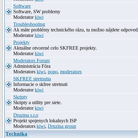
Software
Software, SW problemy
Moderator
kiwi
Troubleshooting
Ak máte problémy technického rázu, tu možno nájdete odpove
Moderator
kiwi
Projekty
Aktuálne otvorené celo SKFREE projekty.
Moderator
kiwi
Moderators Forum
Administrácia Fóra
Moderators
kiwi
,
popo
,
moderators
SKFREE stretnutia
Informacie o skfree stretnuti
Moderator
kiwi
Skripty
Skripty a utility pre siete.
Moderator
kiwi
Druzina s.r.o
Projekt spojenych lokalnych ISP
Moderators
kiwi
,
Druzina group
Technika