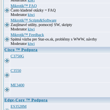
Moderator
kiwi
Mikrotik™ FAQ
Často kladené otázky = FAQ
Moderator
kiwi
Mikrotik™ Scripts&Software
Zaujímavé utility, pomocný SW, skripty
Moderator
kiwi
Mikrotik™ Feedback
Spätná väzba pre Star-os.sk, problémy s WWW, návrhy
Moderator
kiwi
Cisco ™ Podpora
C3750G
C3550
ME3400
Edge-Core ™ Podpora
ES3528M