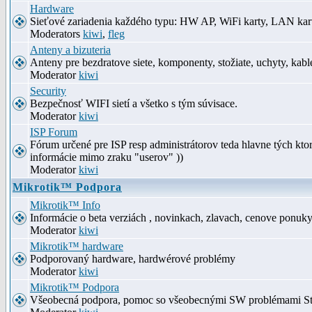
Hardware
Sieťové zariadenia každého typu: HW AP, WiFi karty, LAN kar
Moderators
kiwi
,
fleg
Anteny a bizuteria
Anteny pre bezdratove siete, komponenty, stožiate, uchyty, kabl
Moderator
kiwi
Security
Bezpečnosť WIFI sietí a všetko s tým súvisace.
Moderator
kiwi
ISP Forum
Fórum určené pre ISP resp administrátorov teda hlavne tých kt
informácie mimo zraku "userov" ))
Moderator
kiwi
Mikrotik™ Podpora
Mikrotik™ Info
Informácie o beta verziách , novinkach, zlavach, cenove ponuk
Moderator
kiwi
Mikrotik™ hardware
Podporovaný hardware, hardwérové problémy
Moderator
kiwi
Mikrotik™ Podpora
Všeobecná podpora, pomoc so všeobecnými SW problémami S