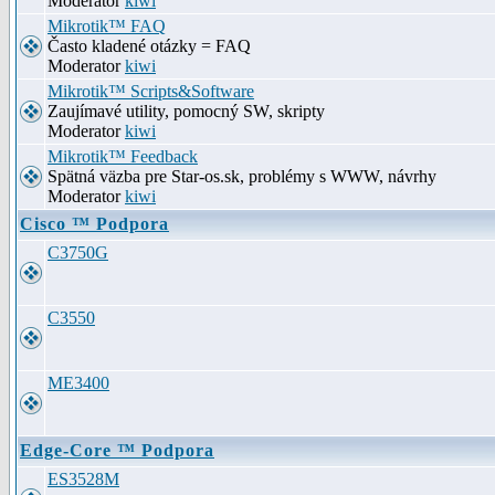
Moderator
kiwi
Mikrotik™ FAQ
Často kladené otázky = FAQ
Moderator
kiwi
Mikrotik™ Scripts&Software
Zaujímavé utility, pomocný SW, skripty
Moderator
kiwi
Mikrotik™ Feedback
Spätná väzba pre Star-os.sk, problémy s WWW, návrhy
Moderator
kiwi
Cisco ™ Podpora
C3750G
C3550
ME3400
Edge-Core ™ Podpora
ES3528M