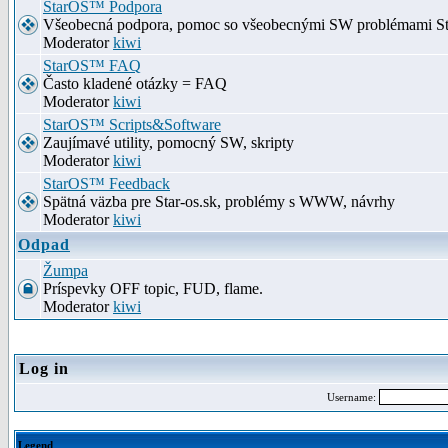
StarOS™ Podpora
Všeobecná podpora, pomoc so všeobecnými SW problémami S
Moderator
kiwi
StarOS™ FAQ
Často kladené otázky = FAQ
Moderator
kiwi
StarOS™ Scripts&Software
Zaujímavé utility, pomocný SW, skripty
Moderator
kiwi
StarOS™ Feedback
Spätná väzba pre Star-os.sk, problémy s WWW, návrhy
Moderator
kiwi
Odpad
Žumpa
Príspevky OFF topic, FUD, flame.
Moderator
kiwi
Log in
Username:
Legend