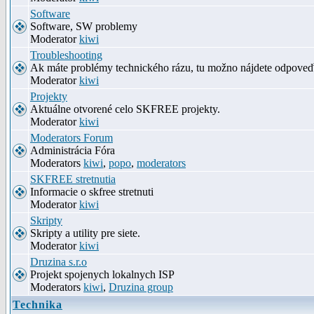
Software
Software, SW problemy
Moderator
kiwi
Troubleshooting
Ak máte problémy technického rázu, tu možno nájdete odpove
Moderator
kiwi
Projekty
Aktuálne otvorené celo SKFREE projekty.
Moderator
kiwi
Moderators Forum
Administrácia Fóra
Moderators
kiwi
,
popo
,
moderators
SKFREE stretnutia
Informacie o skfree stretnuti
Moderator
kiwi
Skripty
Skripty a utility pre siete.
Moderator
kiwi
Druzina s.r.o
Projekt spojenych lokalnych ISP
Moderators
kiwi
,
Druzina group
Technika