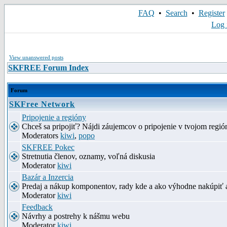
FAQ
•
Search
•
Register
Log 
View unanswered posts
SKFREE Forum Index
Forum
SKFree Network
Pripojenie a regióny
Chceš sa pripojiť? Nájdi záujemcov o pripojenie v tvojom región
Moderators
kiwi
,
popo
SKFREE Pokec
Stretnutia členov, oznamy, voľná diskusia
Moderator
kiwi
Bazár a Inzercia
Predaj a nákup komponentov, rady kde a ako výhodne nakúpiť 
Moderator
kiwi
Feedback
Návrhy a postrehy k nášmu webu
Moderator
kiwi