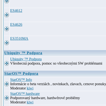
ES4612
ES4626
ES3510MA
Ubiquity ™ Podpora
Ubiquity ™ Podpora
Všeobecná podpora, pomoc so všeobecnými SW problémami
StarOS™ Podpora
StarOS™ Info
Informácie o beta verziách , novinkach, zlavach, cenove ponuk
Moderator
kiwi
StarOS™ hardware
Podporovaný hardware, hardwérové problémy
Moderator
kiwi