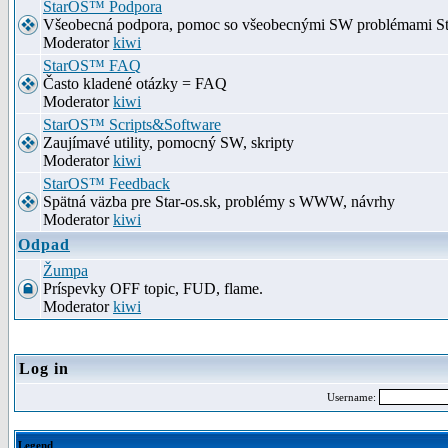
StarOS™ Podpora
Všeobecná podpora, pomoc so všeobecnými SW problémami S
Moderator
kiwi
StarOS™ FAQ
Často kladené otázky = FAQ
Moderator
kiwi
StarOS™ Scripts&Software
Zaujímavé utility, pomocný SW, skripty
Moderator
kiwi
StarOS™ Feedback
Spätná väzba pre Star-os.sk, problémy s WWW, návrhy
Moderator
kiwi
Odpad
Žumpa
Príspevky OFF topic, FUD, flame.
Moderator
kiwi
Log in
Username:
Legend