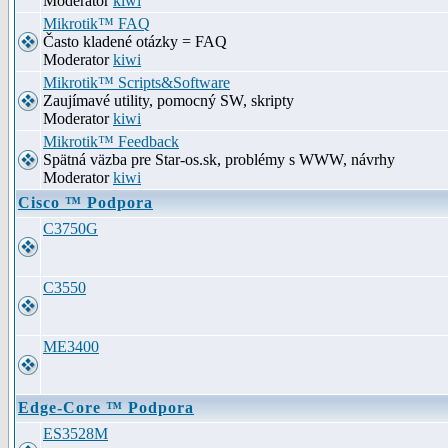
Moderator
kiwi
Mikrotik™ FAQ
Často kladené otázky = FAQ
Moderator
kiwi
Mikrotik™ Scripts&Software
Zaujímavé utility, pomocný SW, skripty
Moderator
kiwi
Mikrotik™ Feedback
Spätná väzba pre Star-os.sk, problémy s WWW, návrhy
Moderator
kiwi
Cisco ™ Podpora
C3750G
C3550
ME3400
Edge-Core ™ Podpora
ES3528M