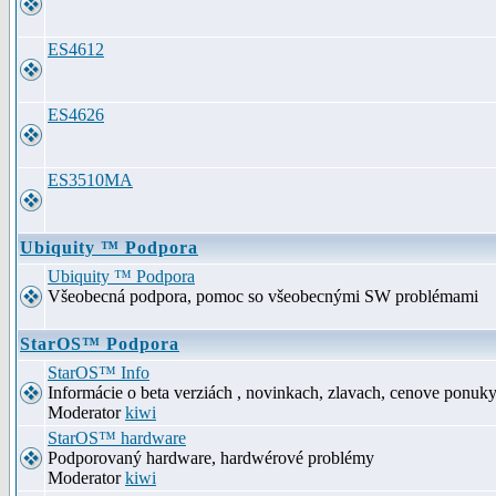
ES4612
ES4626
ES3510MA
Ubiquity ™ Podpora
Ubiquity ™ Podpora
Všeobecná podpora, pomoc so všeobecnými SW problémami
StarOS™ Podpora
StarOS™ Info
Informácie o beta verziách , novinkach, zlavach, cenove ponuk
Moderator
kiwi
StarOS™ hardware
Podporovaný hardware, hardwérové problémy
Moderator
kiwi