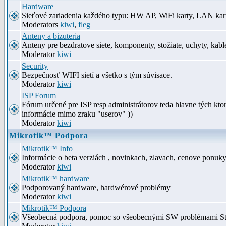
Hardware
Sieťové zariadenia každého typu: HW AP, WiFi karty, LAN kar
Moderators
kiwi
,
fleg
Anteny a bizuteria
Anteny pre bezdratove siete, komponenty, stožiate, uchyty, kabl
Moderator
kiwi
Security
Bezpečnosť WIFI sietí a všetko s tým súvisace.
Moderator
kiwi
ISP Forum
Fórum určené pre ISP resp administrátorov teda hlavne tých kt
informácie mimo zraku "userov" ))
Moderator
kiwi
Mikrotik™ Podpora
Mikrotik™ Info
Informácie o beta verziách , novinkach, zlavach, cenove ponuk
Moderator
kiwi
Mikrotik™ hardware
Podporovaný hardware, hardwérové problémy
Moderator
kiwi
Mikrotik™ Podpora
Všeobecná podpora, pomoc so všeobecnými SW problémami S