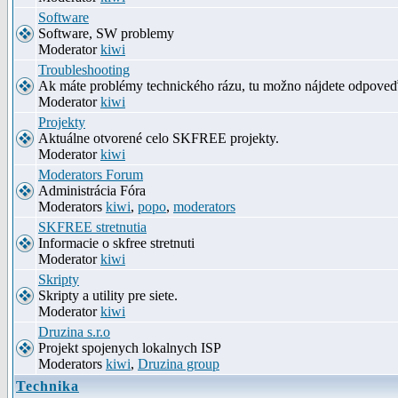
Software
Software, SW problemy
Moderator
kiwi
Troubleshooting
Ak máte problémy technického rázu, tu možno nájdete odpove
Moderator
kiwi
Projekty
Aktuálne otvorené celo SKFREE projekty.
Moderator
kiwi
Moderators Forum
Administrácia Fóra
Moderators
kiwi
,
popo
,
moderators
SKFREE stretnutia
Informacie o skfree stretnuti
Moderator
kiwi
Skripty
Skripty a utility pre siete.
Moderator
kiwi
Druzina s.r.o
Projekt spojenych lokalnych ISP
Moderators
kiwi
,
Druzina group
Technika