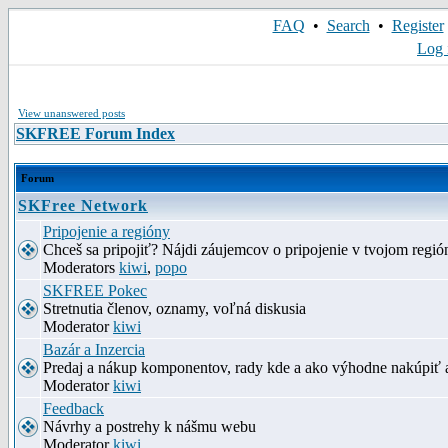
FAQ
•
Search
•
Register
Log 
View unanswered posts
SKFREE Forum Index
Forum
SKFree Network
Pripojenie a regióny
Chceš sa pripojiť? Nájdi záujemcov o pripojenie v tvojom región
Moderators
kiwi
,
popo
SKFREE Pokec
Stretnutia členov, oznamy, voľná diskusia
Moderator
kiwi
Bazár a Inzercia
Predaj a nákup komponentov, rady kde a ako výhodne nakúpiť 
Moderator
kiwi
Feedback
Návrhy a postrehy k nášmu webu
Moderator
kiwi