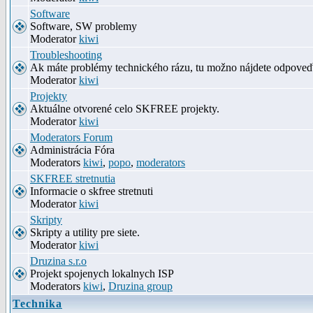
Software
Software, SW problemy
Moderator
kiwi
Troubleshooting
Ak máte problémy technického rázu, tu možno nájdete odpove
Moderator
kiwi
Projekty
Aktuálne otvorené celo SKFREE projekty.
Moderator
kiwi
Moderators Forum
Administrácia Fóra
Moderators
kiwi
,
popo
,
moderators
SKFREE stretnutia
Informacie o skfree stretnuti
Moderator
kiwi
Skripty
Skripty a utility pre siete.
Moderator
kiwi
Druzina s.r.o
Projekt spojenych lokalnych ISP
Moderators
kiwi
,
Druzina group
Technika