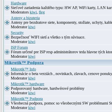
Hardware
Sieťové zariadenia každého typu: HW AP, WiFi karty, LAN kar
Moderators
kiwi
,
fleg
Anteny a bizuteria
Anteny pre bezdratove siete, komponenty, stožiate, uchyty, kabl
Moderator
kiwi
Security
Bezpečnosť WIFI sietí a všetko s tým súvisace.
Moderator
kiwi
ISP Forum
Fórum určené pre ISP resp administrátorov teda hlavne tých kt
Moderator
kiwi
Mikrotik™ Podpora
Mikrotik™ Info
Informácie o beta verziách , novinkach, zlavach, cenove ponuk
Moderator
kiwi
Mikrotik™ hardware
Podporovaný hardware, hardwérové problémy
Moderator
kiwi
Mikrotik™ Podpora
Všeobecná podpora, pomoc so všeobecnými SW problémami S
Moderator
kiwi