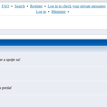
FAQ
•
Search
•
Register
•
Log in to check your private messages
Log in
•
Minimize
•
e a spojte sa!
a predať