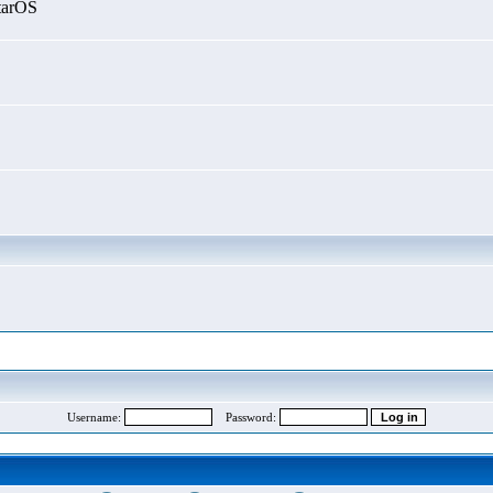
tarOS
Username:
Password: