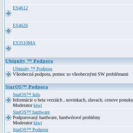
ES4612
ES4626
ES3510MA
Ubiquity ™ Podpora
Ubiquity ™ Podpora
Všeobecná podpora, pomoc so všeobecnými SW problémami
StarOS™ Podpora
StarOS™ Info
Informácie o beta verziách , novinkach, zlavach, cenove ponuk
Moderator
kiwi
StarOS™ hardware
Podporovaný hardware, hardwérové problémy
Moderator
kiwi
StarOS™ Podpora