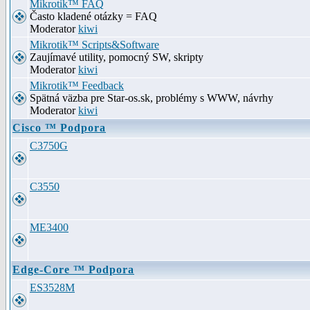
Mikrotik™ FAQ
Často kladené otázky = FAQ
Moderator
kiwi
Mikrotik™ Scripts&Software
Zaujímavé utility, pomocný SW, skripty
Moderator
kiwi
Mikrotik™ Feedback
Spätná väzba pre Star-os.sk, problémy s WWW, návrhy
Moderator
kiwi
Cisco ™ Podpora
C3750G
C3550
ME3400
Edge-Core ™ Podpora
ES3528M