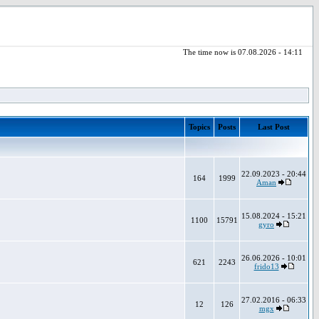
The time now is 07.08.2026 - 14:11
Topics
Posts
Last Post
22.09.2023 - 20:44
164
1999
Aman
15.08.2024 - 15:21
1100
15791
gyro
26.06.2026 - 10:01
621
2243
frido13
27.02.2016 - 06:33
12
126
mgx