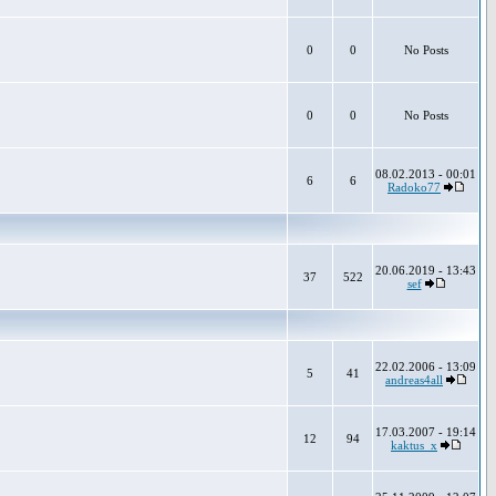
0
0
No Posts
0
0
No Posts
08.02.2013 - 00:01
6
6
Radoko77
20.06.2019 - 13:43
37
522
sef
22.02.2006 - 13:09
5
41
andreas4all
17.03.2007 - 19:14
12
94
kaktus_x