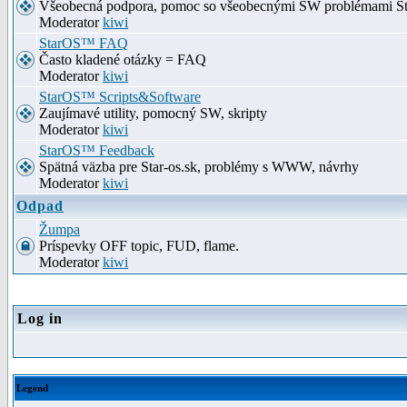
Všeobecná podpora, pomoc so všeobecnými SW problémami S
Moderator
kiwi
StarOS™ FAQ
Často kladené otázky = FAQ
Moderator
kiwi
StarOS™ Scripts&Software
Zaujímavé utility, pomocný SW, skripty
Moderator
kiwi
StarOS™ Feedback
Spätná väzba pre Star-os.sk, problémy s WWW, návrhy
Moderator
kiwi
Odpad
Žumpa
Príspevky OFF topic, FUD, flame.
Moderator
kiwi
Log in
Legend