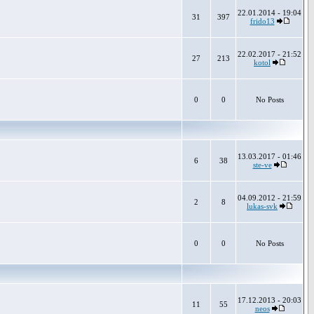
22.01.2014 - 19:04
31
397
frido13
22.02.2017 - 21:52
27
213
kotol
0
0
No Posts
13.03.2017 - 01:46
6
38
ste-ve
04.09.2012 - 21:59
2
8
lukas-svk
0
0
No Posts
17.12.2013 - 20:03
11
55
neos