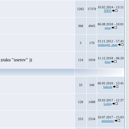
10.02.2024 - 13:11
1262
17370
JOFO
06.08.2018 - 10:01
368
4945
neos
23.11.2012 - 17:45
3
170
midnight_man
11.12.2018 - 06:20
zraku "userov" ))
124
1934
kiwi
06.05.2016 - 13:41
33
346
bakula
29.03.2017 - 12:37
128
1498
Lubig
10.07.2017 - 15:03
253
2534
misohero