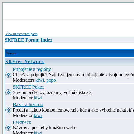
View unanswered posts
SKFREE Forum Index
Forum
SKFree Network
Pripojenie a regióny
Chceš sa pripojiť? Nájdi záujemcov o pripojenie v tvojom región
Moderators
kiwi
,
popo
SKFREE Pokec
Stretnutia členov, oznamy, voľná diskusia
Moderator
kiwi
Bazár a Inzercia
Predaj a nákup komponentov, rady kde a ako výhodne nakúpiť 
Moderator
kiwi
Feedback
Návrhy a postrehy k nášmu webu
Moderator
kiwi