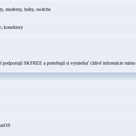
ty, modemy, huby, switche
e, konektory
orí podporujú SKFREE a potrebujú si vymieňať citlivé informácie mimo 
y
tarOS