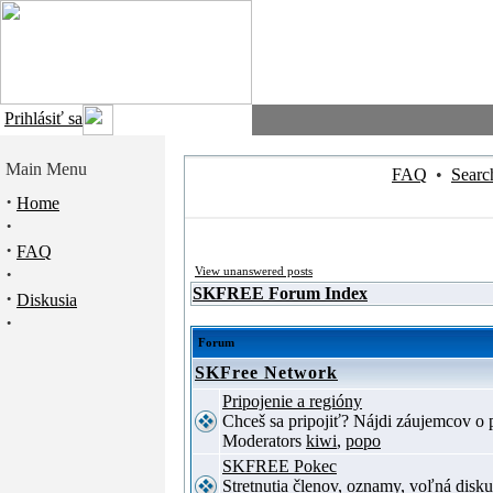
Prihlásiť sa
Main Menu
FAQ
•
Searc
·
Home
·
·
FAQ
·
View unanswered posts
SKFREE Forum Index
·
Diskusia
·
Forum
SKFree Network
Pripojenie a regióny
Chceš sa pripojiť? Nájdi záujemcov o p
Moderators
kiwi
,
popo
SKFREE Pokec
Stretnutia členov, oznamy, voľná disku