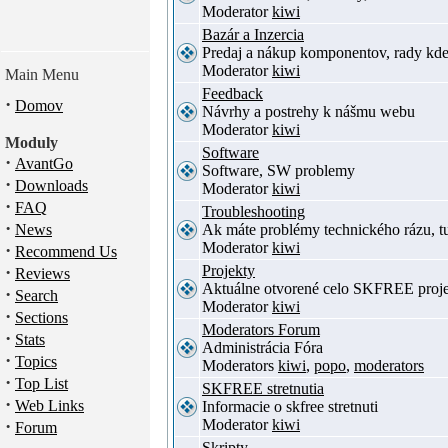
Moderator
kiwi
Bazár a Inzercia
Predaj a nákup komponentov, rady kde
Moderator
kiwi
Main Menu
Feedback
·
Domov
Návrhy a postrehy k nášmu webu
Moderator
kiwi
Moduly
Software
·
AvantGo
Software, SW problemy
·
Downloads
Moderator
kiwi
·
FAQ
Troubleshooting
·
News
Ak máte problémy technického rázu, 
Moderator
kiwi
·
Recommend Us
·
Projekty
Reviews
Aktuálne otvorené celo SKFREE proje
·
Search
Moderator
kiwi
·
Sections
Moderators Forum
·
Stats
Administrácia Fóra
·
Topics
Moderators
kiwi
,
popo
,
moderators
·
Top List
SKFREE stretnutia
·
Web Links
Informacie o skfree stretnuti
·
Moderator
kiwi
Forum
Skripty