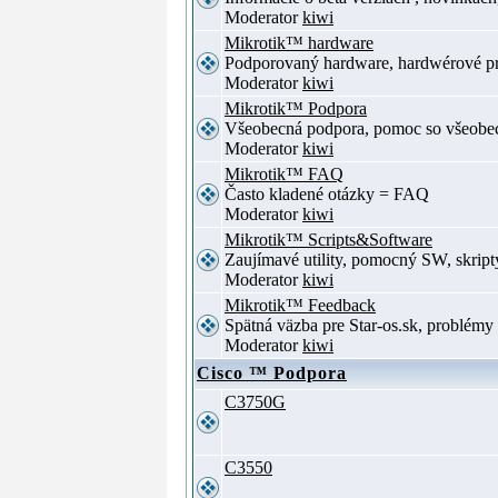
Moderator
kiwi
Mikrotik™ hardware
Podporovaný hardware, hardwérové p
Moderator
kiwi
Mikrotik™ Podpora
Všeobecná podpora, pomoc so všeob
Moderator
kiwi
Mikrotik™ FAQ
Často kladené otázky = FAQ
Moderator
kiwi
Mikrotik™ Scripts&Software
Zaujímavé utility, pomocný SW, skript
Moderator
kiwi
Mikrotik™ Feedback
Spätná väzba pre Star-os.sk, problé
Moderator
kiwi
Cisco ™ Podpora
C3750G
C3550