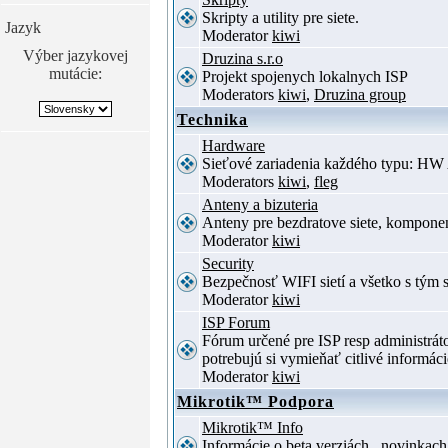
Skripty a utility pre siete.
Jazyk
Moderator
kiwi
Výber jazykovej
Druzina s.r.o
mutácie:
Projekt spojenych lokalnych ISP
Moderators
kiwi
,
Druzina group
Technika
Hardware
Sieťové zariadenia každého typu: HW 
Moderators
kiwi
,
fleg
Anteny a bizuteria
Anteny pre bezdratove siete, komponent
Moderator
kiwi
Security
Bezpečnosť WIFI sietí a všetko s tým 
Moderator
kiwi
ISP Forum
Fórum určené pre ISP resp administrá
potrebujú si vymieňať citlivé informác
Moderator
kiwi
Mikrotik™ Podpora
Mikrotik™ Info
Informácie o beta verziách , novinkac