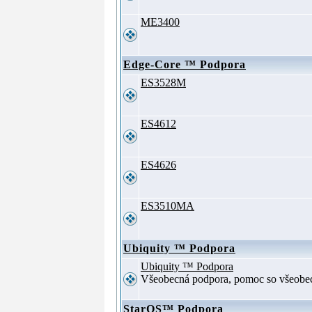
ME3400
Edge-Core ™ Podpora
ES3528M
ES4612
ES4626
ES3510MA
Ubiquity ™ Podpora
Ubiquity ™ Podpora
Všeobecná podpora, pomoc so všeob
StarOS™ Podpora