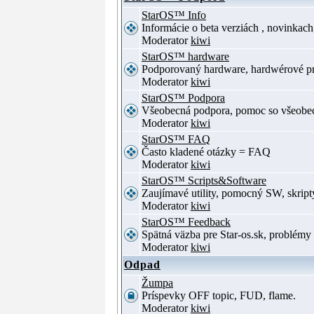
StarOS™ Info
Informácie o beta verziách , novinkac
Moderator
kiwi
StarOS™ hardware
Podporovaný hardware, hardwérové p
Moderator
kiwi
StarOS™ Podpora
Všeobecná podpora, pomoc so všeob
Moderator
kiwi
StarOS™ FAQ
Často kladené otázky = FAQ
Moderator
kiwi
StarOS™ Scripts&Software
Zaujímavé utility, pomocný SW, skript
Moderator
kiwi
StarOS™ Feedback
Spätná väzba pre Star-os.sk, problé
Moderator
kiwi
Odpad
Žumpa
Príspevky OFF topic, FUD, flame.
Moderator
kiwi