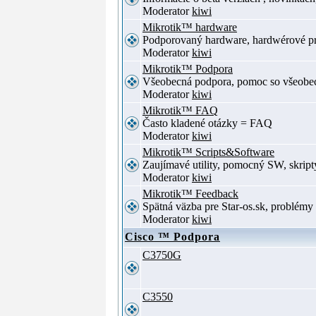
Moderator
kiwi
Mikrotik™ hardware
Podporovaný hardware, hardwérové p
Moderator
kiwi
Mikrotik™ Podpora
Všeobecná podpora, pomoc so všeob
Moderator
kiwi
Mikrotik™ FAQ
Často kladené otázky = FAQ
Moderator
kiwi
Mikrotik™ Scripts&Software
Zaujímavé utility, pomocný SW, skript
Moderator
kiwi
Mikrotik™ Feedback
Spätná väzba pre Star-os.sk, problé
Moderator
kiwi
Cisco ™ Podpora
C3750G
C3550