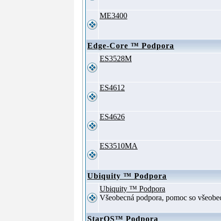
ME3400
Edge-Core ™ Podpora
ES3528M
ES4612
ES4626
ES3510MA
Ubiquity ™ Podpora
Ubiquity ™ Podpora
Všeobecná podpora, pomoc so všeob
StarOS™ Podpora