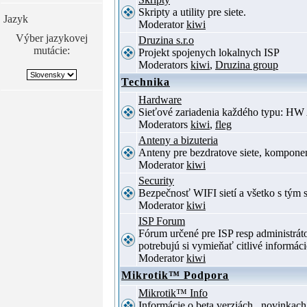
Skripty a utility pre siete.
Jazyk
Moderator
kiwi
Výber jazykovej
Druzina s.r.o
mutácie:
Projekt spojenych lokalnych ISP
Moderators
kiwi
,
Druzina group
Technika
Hardware
Sieťové zariadenia každého typu: HW 
Moderators
kiwi
,
fleg
Anteny a bizuteria
Anteny pre bezdratove siete, komponent
Moderator
kiwi
Security
Bezpečnosť WIFI sietí a všetko s tým 
Moderator
kiwi
ISP Forum
Fórum určené pre ISP resp administrá
potrebujú si vymieňať citlivé informác
Moderator
kiwi
Mikrotik™ Podpora
Mikrotik™ Info
Informácie o beta verziách , novinkac