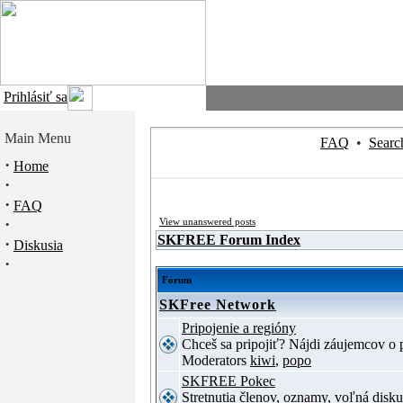
Prihlásiť sa
Main Menu
FAQ
•
Searc
·
Home
·
·
FAQ
·
View unanswered posts
SKFREE Forum Index
·
Diskusia
·
Forum
SKFree Network
Pripojenie a regióny
Chceš sa pripojiť? Nájdi záujemcov o p
Moderators
kiwi
,
popo
SKFREE Pokec
Stretnutia členov, oznamy, voľná disku