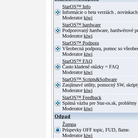
StarOS™ Info
Informácie o beta verziách , novinkac
Moderator
kiwi
StarOS™ hardware
Podporovaný hardware, hardwérové p
Moderator
kiwi
StarOS™ Podpora
Všeobecná podpora, pomoc so všeob
Moderator
kiwi
StarOS™ FAQ
Často kladené otázky = FAQ
Moderator
kiwi
StarOS™ Scripts&Software
Zaujímavé utility, pomocný SW, skript
Moderator
kiwi
StarOS™ Feedback
Spätná väzba pre Star-os.sk, problé
Moderator
kiwi
Odpad
Žumpa
Príspevky OFF topic, FUD, flame.
Moderator
kiwi