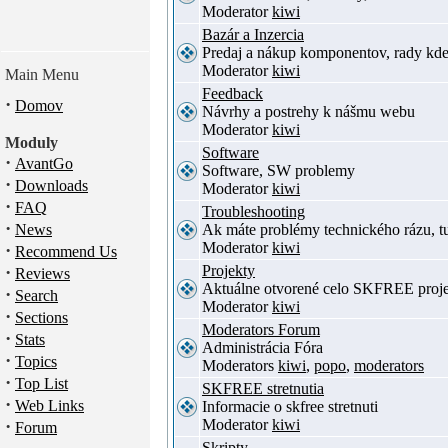
Moderator
kiwi
Bazár a Inzercia
Predaj a nákup komponentov, rady kde
Moderator
kiwi
Main Menu
Feedback
·
Domov
Návrhy a postrehy k nášmu webu
Moderator
kiwi
Moduly
Software
·
AvantGo
Software, SW problemy
·
Downloads
Moderator
kiwi
·
FAQ
Troubleshooting
·
News
Ak máte problémy technického rázu, 
Moderator
kiwi
·
Recommend Us
·
Projekty
Reviews
Aktuálne otvorené celo SKFREE proje
·
Search
Moderator
kiwi
·
Sections
Moderators Forum
·
Stats
Administrácia Fóra
·
Topics
Moderators
kiwi
,
popo
,
moderators
·
Top List
SKFREE stretnutia
·
Web Links
Informacie o skfree stretnuti
·
Moderator
kiwi
Forum
Skripty