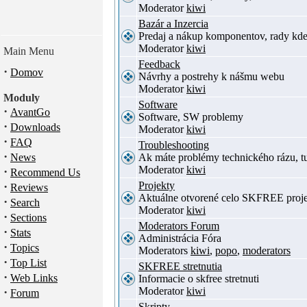
Moderator
kiwi
Bazár a Inzercia
Predaj a nákup komponentov, rady kde
Moderator
kiwi
Main Menu
Feedback
·
Domov
Návrhy a postrehy k nášmu webu
Moderator
kiwi
Moduly
Software
·
AvantGo
Software, SW problemy
·
Downloads
Moderator
kiwi
·
FAQ
Troubleshooting
·
News
Ak máte problémy technického rázu, 
Moderator
kiwi
·
Recommend Us
·
Projekty
Reviews
Aktuálne otvorené celo SKFREE proje
·
Search
Moderator
kiwi
·
Sections
Moderators Forum
·
Stats
Administrácia Fóra
·
Topics
Moderators
kiwi
,
popo
,
moderators
·
Top List
SKFREE stretnutia
·
Web Links
Informacie o skfree stretnuti
·
Moderator
kiwi
Forum
Skripty