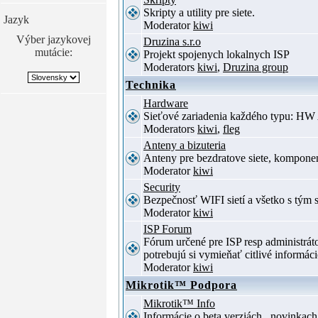
Skripty a utility pre siete.
Jazyk
Moderator
kiwi
Výber jazykovej
Druzina s.r.o
mutácie:
Projekt spojenych lokalnych ISP
Moderators
kiwi
,
Druzina group
Technika
Hardware
Sieťové zariadenia každého typu: HW 
Moderators
kiwi
,
fleg
Anteny a bizuteria
Anteny pre bezdratove siete, komponent
Moderator
kiwi
Security
Bezpečnosť WIFI sietí a všetko s tým 
Moderator
kiwi
ISP Forum
Fórum určené pre ISP resp administrá
potrebujú si vymieňať citlivé informác
Moderator
kiwi
Mikrotik™ Podpora
Mikrotik™ Info
Informácie o beta verziách , novinkac