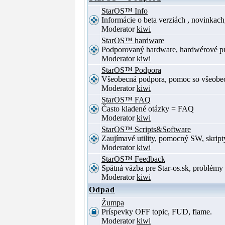
StarOS™ Info
Informácie o beta verziách , novinkac
Moderator
kiwi
StarOS™ hardware
Podporovaný hardware, hardwérové p
Moderator
kiwi
StarOS™ Podpora
Všeobecná podpora, pomoc so všeob
Moderator
kiwi
StarOS™ FAQ
Často kladené otázky = FAQ
Moderator
kiwi
StarOS™ Scripts&Software
Zaujímavé utility, pomocný SW, skript
Moderator
kiwi
StarOS™ Feedback
Spätná väzba pre Star-os.sk, problé
Moderator
kiwi
Odpad
Žumpa
Príspevky OFF topic, FUD, flame.
Moderator
kiwi