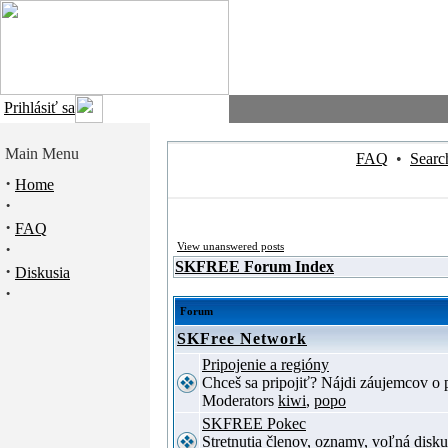
Prihlásiť sa
Main Menu
FAQ
•
Searc
·
Home
·
·
FAQ
·
View unanswered posts
SKFREE Forum Index
·
Diskusia
·
Forum
SKFree Network
Pripojenie a regióny
Chceš sa pripojiť? Nájdi záujemcov o p
Moderators
kiwi
,
popo
SKFREE Pokec
Stretnutia členov, oznamy, voľná disku