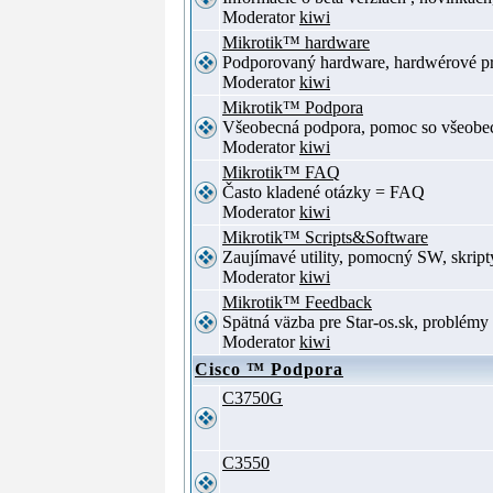
Moderator
kiwi
Mikrotik™ hardware
Podporovaný hardware, hardwérové p
Moderator
kiwi
Mikrotik™ Podpora
Všeobecná podpora, pomoc so všeob
Moderator
kiwi
Mikrotik™ FAQ
Často kladené otázky = FAQ
Moderator
kiwi
Mikrotik™ Scripts&Software
Zaujímavé utility, pomocný SW, skript
Moderator
kiwi
Mikrotik™ Feedback
Spätná väzba pre Star-os.sk, problé
Moderator
kiwi
Cisco ™ Podpora
C3750G
C3550