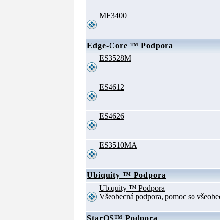
ME3400
Edge-Core ™ Podpora
ES3528M
ES4612
ES4626
ES3510MA
Ubiquity ™ Podpora
Ubiquity ™ Podpora
Všeobecná podpora, pomoc so všeob
StarOS™ Podpora