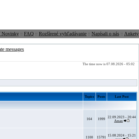
ť Novinky
::
FAQ
::
Rozšírené vyhľadávanie
::
Napísali o nás
::
Ankety
ate messages
The time now is 07.08.2026 - 05:02
Topics
Posts
Last Post
22.09.2023 - 20:44
164
1999
Aman
15.08.2024 - 15:21
1100
15791