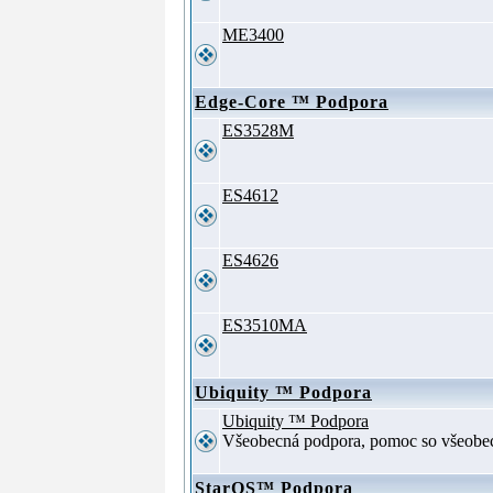
ME3400
Edge-Core ™ Podpora
ES3528M
ES4612
ES4626
ES3510MA
Ubiquity ™ Podpora
Ubiquity ™ Podpora
Všeobecná podpora, pomoc so všeob
StarOS™ Podpora