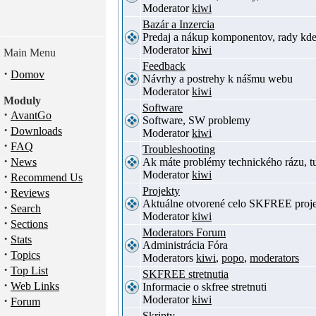
Moderator
kiwi
Bazár a Inzercia
Predaj a nákup komponentov, rady kde
Moderator
kiwi
Main Menu
Feedback
·
Domov
Návrhy a postrehy k nášmu webu
Moderator
kiwi
Moduly
Software
·
AvantGo
Software, SW problemy
·
Downloads
Moderator
kiwi
·
FAQ
Troubleshooting
·
News
Ak máte problémy technického rázu, 
Moderator
kiwi
·
Recommend Us
·
Projekty
Reviews
Aktuálne otvorené celo SKFREE proje
·
Search
Moderator
kiwi
·
Sections
Moderators Forum
·
Stats
Administrácia Fóra
·
Topics
Moderators
kiwi
,
popo
,
moderators
·
Top List
SKFREE stretnutia
·
Web Links
Informacie o skfree stretnuti
·
Moderator
kiwi
Forum
Skripty