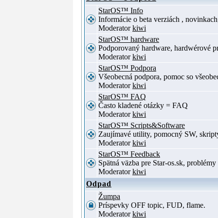
StarOS™ Info
Informácie o beta verziách , novinkac
Moderator
kiwi
StarOS™ hardware
Podporovaný hardware, hardwérové p
Moderator
kiwi
StarOS™ Podpora
Všeobecná podpora, pomoc so všeob
Moderator
kiwi
StarOS™ FAQ
Často kladené otázky = FAQ
Moderator
kiwi
StarOS™ Scripts&Software
Zaujímavé utility, pomocný SW, skript
Moderator
kiwi
StarOS™ Feedback
Spätná väzba pre Star-os.sk, problé
Moderator
kiwi
Odpad
Žumpa
Príspevky OFF topic, FUD, flame.
Moderator
kiwi