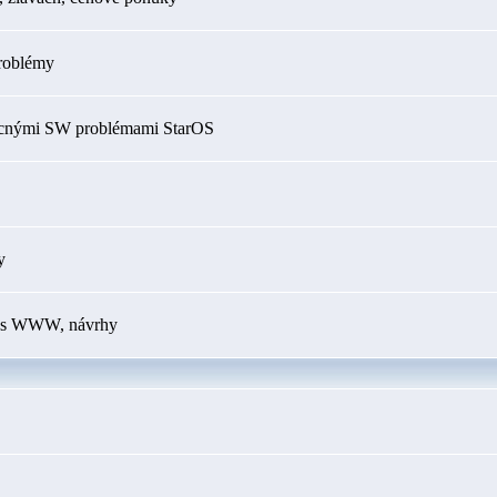
roblémy
ecnými SW problémami StarOS
y
my s WWW, návrhy