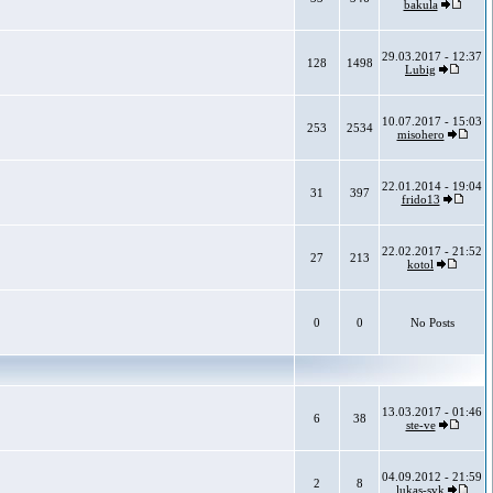
bakula
29.03.2017 - 12:37
128
1498
Lubig
10.07.2017 - 15:03
253
2534
misohero
22.01.2014 - 19:04
31
397
frido13
22.02.2017 - 21:52
27
213
kotol
0
0
No Posts
13.03.2017 - 01:46
6
38
ste-ve
04.09.2012 - 21:59
2
8
lukas-svk