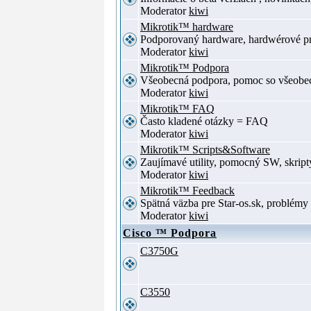
Moderator
kiwi
Mikrotik™ hardware
Podporovaný hardware, hardwérové p
Moderator
kiwi
Mikrotik™ Podpora
Všeobecná podpora, pomoc so všeob
Moderator
kiwi
Mikrotik™ FAQ
Často kladené otázky = FAQ
Moderator
kiwi
Mikrotik™ Scripts&Software
Zaujímavé utility, pomocný SW, skript
Moderator
kiwi
Mikrotik™ Feedback
Spätná väzba pre Star-os.sk, problé
Moderator
kiwi
Cisco ™ Podpora
C3750G
C3550