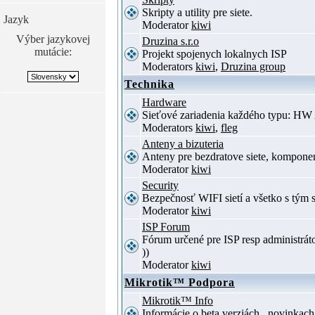
Skripty a utility pre siete.
Jazyk
Moderator
kiwi
Výber jazykovej
Druzina s.r.o
mutácie:
Projekt spojenych lokalnych ISP
Moderators
kiwi
,
Druzina group
Technika
Hardware
Sieťové zariadenia každého typu: HW 
Moderators
kiwi
,
fleg
Anteny a bizuteria
Anteny pre bezdratove siete, komponent
Moderator
kiwi
Security
Bezpečnosť WIFI sietí a všetko s tým 
Moderator
kiwi
ISP Forum
Fórum určené pre ISP resp administrát
))
Moderator
kiwi
Mikrotik™ Podpora
Mikrotik™ Info
Informácie o beta verziách , novinkac