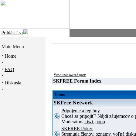
Prihlásiť sa
Main Menu
·
Home
·
·
FAQ
·
View unanswered posts
SKFREE Forum Index
·
Diskusia
·
Forum
SKFree Network
Pripojenie a regióny
Chceš sa pripojiť? Nájdi záujemcov o p
Moderators
kiwi
,
popo
SKFREE Pokec
Stretnutia členov, oznamy, voľná disku