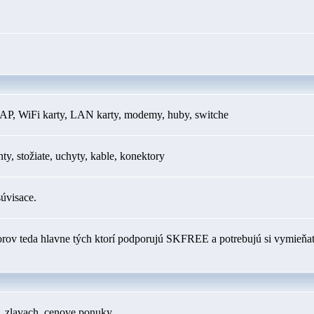
AP, WiFi karty, LAN karty, modemy, huby, switche
y, stožiate, uchyty, kable, konektory
súvisace.
orov teda hlavne tých ktorí podporujú SKFREE a potrebujú si vymieňať
h, zlavach, cenove ponuky