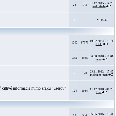
01.12.2015 - 14:20
25
143
pedro4444
0
0
No Posts
10.02.2024 - 13:11
1262
17370
JOFO
06.08.2018 - 10:01
368
4945
neos
23.11.2012 - 17:45
3
170
midnight_man
 citlivé informácie mimo zraku "userov"
11.12.2018 - 06:20
124
1934
kiwi
06.05.2016 - 13:41
33
346