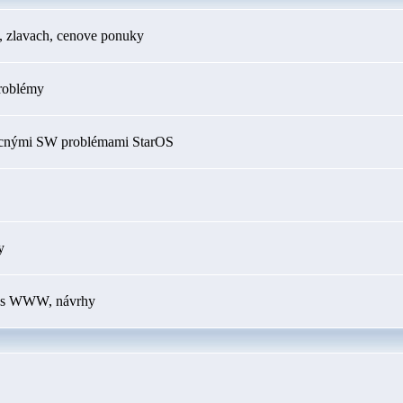
h, zlavach, cenove ponuky
roblémy
ecnými SW problémami StarOS
y
my s WWW, návrhy