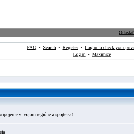
Odosla
FAQ
•
Search
•
Register
•
Log in to check your priv
Log in
•
Maximize
ripojenie v tvojom regióne a spojte sa!
sia