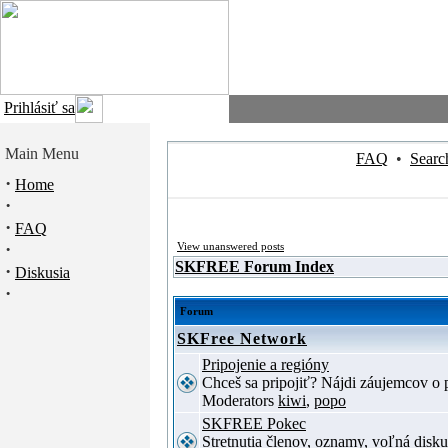
Prihlásiť sa
Main Menu
FAQ
•
Searc
·
Home
·
·
FAQ
·
View unanswered posts
SKFREE Forum Index
·
Diskusia
·
Forum
SKFree Network
Pripojenie a regióny
Chceš sa pripojiť? Nájdi záujemcov o p
Moderators
kiwi
,
popo
SKFREE Pokec
Stretnutia členov, oznamy, voľná disku