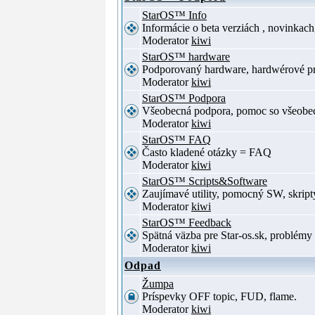
StarOS™ Info
Informácie o beta verziách , novinkac
Moderator
kiwi
StarOS™ hardware
Podporovaný hardware, hardwérové p
Moderator
kiwi
StarOS™ Podpora
Všeobecná podpora, pomoc so všeob
Moderator
kiwi
StarOS™ FAQ
Často kladené otázky = FAQ
Moderator
kiwi
StarOS™ Scripts&Software
Zaujímavé utility, pomocný SW, skript
Moderator
kiwi
StarOS™ Feedback
Spätná väzba pre Star-os.sk, problé
Moderator
kiwi
Odpad
Žumpa
Príspevky OFF topic, FUD, flame.
Moderator
kiwi