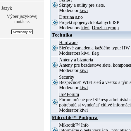
Skripty a utility pre siete.
Jazyk
Moderator
kiwi
Výber jazykovej
Druzina s.r.o
mutácie:
Projekt spojenych lokalnych ISP
Moderators
kiwi
,
Druzina group
Technika
Hardware
Sieťové zariadenia každého typu: HW 
Moderators
kiwi
,
fleg
Anteny a bizuteria
Anteny pre bezdratove siete, komponent
Moderator
kiwi
Security
Bezpečnosť WIFI sietí a všetko s tým 
Moderator
kiwi
ISP Forum
Fórum určené pre ISP resp administrá
potrebujú si vymieňať citlivé informác
Moderator
kiwi
Mikrotik™ Podpora
Mikrotik™ Info
Informácie o beta verziách , novinkac