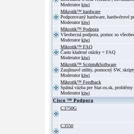
Moderator
kiwi
Mikrotik™ hardware
Podporovaný hardware, hardwérové p
Moderator
kiwi
Mikrotik™ Podpora
Všeobecná podpora, pomoc so všeob
Moderator
kiwi
Mikrotik™ FAQ
Často kladené otázky = FAQ
Moderator
kiwi
Mikrotik™ Scripts&Software
Zaujímavé utility, pomocný SW, skript
Moderator
kiwi
Mikrotik™ Feedback
Spätná väzba pre Star-os.sk, problé
Moderator
kiwi
Cisco ™ Podpora
C3750G
C3550