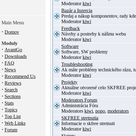
Moderator
kiwi
Bazár a Inzercia
Predaj a nákup komponentov, rady kde
Moderator
kiwi
Main Menu
Feedback
·
Domov
Návrhy a postrehy k nášmu webu
Moderator
kiwi
Moduly
Software
·
AvantGo
Software, SW problemy
·
Downloads
Moderator
kiwi
·
FAQ
Troubleshooting
·
News
Ak máte problémy technického rázu, 
Moderator
kiwi
·
Recommend Us
·
Projekty
Reviews
Aktuálne otvorené celo SKFREE proje
·
Search
Moderator
kiwi
·
Sections
Moderators Forum
·
Stats
Administrácia Fóra
·
Topics
Moderators
kiwi
,
popo
,
moderators
·
Top List
SKFREE stretnutia
·
Web Links
Informacie o skfree stretnuti
·
Moderator
kiwi
Forum
Skripty