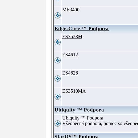
ME3400
Edge-Core ™ Podpora
ES3528M
ES4612
ES4626
ES3510MA
Ubiquity ™ Podpora
Ubiquity ™ Podpora
Všeobecná podpora, pomoc so všeob
StarOS™ Podpora