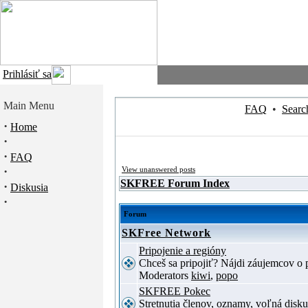
Prihlásiť sa
Main Menu
FAQ
•
Searc
·
Home
·
·
FAQ
·
View unanswered posts
SKFREE Forum Index
·
Diskusia
·
Forum
SKFree Network
Pripojenie a regióny
Chceš sa pripojiť? Nájdi záujemcov o p
Moderators
kiwi
,
popo
SKFREE Pokec
Stretnutia členov, oznamy, voľná disku