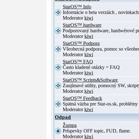
StarOS™ Info
Informácie o beta verziách , novinkac
Moderator
kiwi
StarOS™ hardware
Podporovaný hardware, hardwérové p
Moderator
kiwi
StarOS™ Podpora
Všeobecná podpora, pomoc so všeob
Moderator
kiwi
StarOS™ FAQ
Často kladené otázky = FAQ
Moderator
kiwi
StarOS™ Scripts&Software
Zaujímavé utility, pomocný SW, skript
Moderator
kiwi
StarOS™ Feedback
Spätná väzba pre Star-os.sk, problé
Moderator
kiwi
Odpad
Žumpa
Príspevky OFF topic, FUD, flame.
Moderator
kiwi