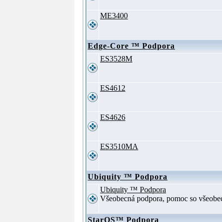
ME3400
Edge-Core ™ Podpora
ES3528M
ES4612
ES4626
ES3510MA
Ubiquity ™ Podpora
Ubiquity ™ Podpora
Všeobecná podpora, pomoc so všeob
StarOS™ Podpora