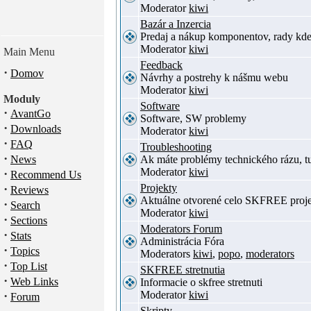
Moderator
kiwi
Bazár a Inzercia
Predaj a nákup komponentov, rady kde
Moderator
kiwi
Main Menu
Feedback
·
Domov
Návrhy a postrehy k nášmu webu
Moderator
kiwi
Moduly
Software
·
AvantGo
Software, SW problemy
·
Downloads
Moderator
kiwi
·
FAQ
Troubleshooting
·
News
Ak máte problémy technického rázu, 
Moderator
kiwi
·
Recommend Us
·
Projekty
Reviews
Aktuálne otvorené celo SKFREE proje
·
Search
Moderator
kiwi
·
Sections
Moderators Forum
·
Stats
Administrácia Fóra
·
Topics
Moderators
kiwi
,
popo
,
moderators
·
Top List
SKFREE stretnutia
·
Web Links
Informacie o skfree stretnuti
·
Moderator
kiwi
Forum
Skripty