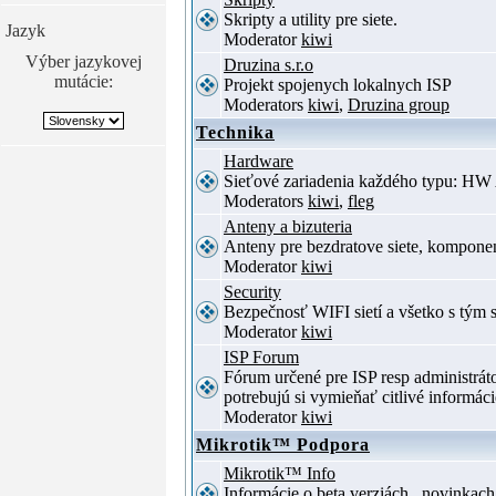
Skripty a utility pre siete.
Jazyk
Moderator
kiwi
Výber jazykovej
Druzina s.r.o
mutácie:
Projekt spojenych lokalnych ISP
Moderators
kiwi
,
Druzina group
Technika
Hardware
Sieťové zariadenia každého typu: HW 
Moderators
kiwi
,
fleg
Anteny a bizuteria
Anteny pre bezdratove siete, komponent
Moderator
kiwi
Security
Bezpečnosť WIFI sietí a všetko s tým 
Moderator
kiwi
ISP Forum
Fórum určené pre ISP resp administrá
potrebujú si vymieňať citlivé informác
Moderator
kiwi
Mikrotik™ Podpora
Mikrotik™ Info
Informácie o beta verziách , novinkac