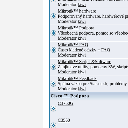
Moderator
kiwi
Mikrotik™ hardware
Podporovaný hardware, hardwérové p
Moderator
kiwi
Mikrotik™ Podpora
Všeobecná podpora, pomoc so všeob
Moderator
kiwi
Mikrotik™ FAQ
Často kladené otázky = FAQ
Moderator
kiwi
Mikrotik™ Scripts&Software
Zaujímavé utility, pomocný SW, skript
Moderator
kiwi
Mikrotik™ Feedback
Spätná väzba pre Star-os.sk, problé
Moderator
kiwi
Cisco ™ Podpora
C3750G
C3550