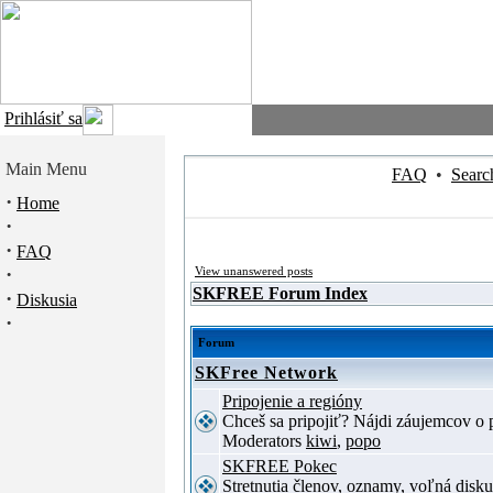
Prihlásiť sa
Main Menu
FAQ
•
Searc
·
Home
·
·
FAQ
·
View unanswered posts
SKFREE Forum Index
·
Diskusia
·
Forum
SKFree Network
Pripojenie a regióny
Chceš sa pripojiť? Nájdi záujemcov o p
Moderators
kiwi
,
popo
SKFREE Pokec
Stretnutia členov, oznamy, voľná disku