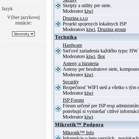
Skripty a utility pre siete.
Jazyk
Moderator
kiwi
Výber jazykovej
Druzina s.r.o
mutácie:
Projekt spojenych lokalnych ISP
Moderators
kiwi
,
Druzina group
Technika
Hardware
Sieťové zariadenia každého typu: HW 
Moderators
kiwi
,
fleg
Anteny a bizuteria
Anteny pre bezdratove siete, komponent
Moderator
kiwi
Security
Bezpečnosť WIFI sietí a všetko s tým 
Moderator
kiwi
ISP Forum
Fórum určené pre ISP resp administrá
potrebujú si vymieňať citlivé informác
Moderator
kiwi
Mikrotik™ Podpora
Mikrotik™ Info
Informácie o beta verziách , novinkac