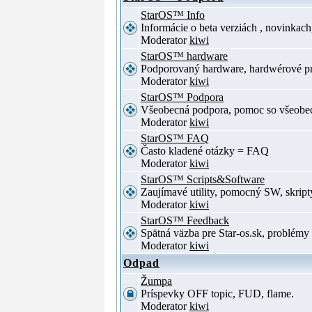
StarOS™ Info
Informácie o beta verziách , novinkac
Moderator
kiwi
StarOS™ hardware
Podporovaný hardware, hardwérové p
Moderator
kiwi
StarOS™ Podpora
Všeobecná podpora, pomoc so všeob
Moderator
kiwi
StarOS™ FAQ
Často kladené otázky = FAQ
Moderator
kiwi
StarOS™ Scripts&Software
Zaujímavé utility, pomocný SW, skript
Moderator
kiwi
StarOS™ Feedback
Spätná väzba pre Star-os.sk, problé
Moderator
kiwi
Odpad
Žumpa
Príspevky OFF topic, FUD, flame.
Moderator
kiwi