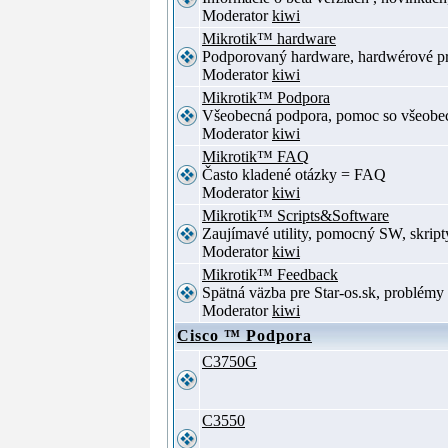
Moderator
kiwi
Mikrotik™ hardware
Podporovaný hardware, hardwérové p
Moderator
kiwi
Mikrotik™ Podpora
Všeobecná podpora, pomoc so všeob
Moderator
kiwi
Mikrotik™ FAQ
Často kladené otázky = FAQ
Moderator
kiwi
Mikrotik™ Scripts&Software
Zaujímavé utility, pomocný SW, skript
Moderator
kiwi
Mikrotik™ Feedback
Spätná väzba pre Star-os.sk, problé
Moderator
kiwi
Cisco ™ Podpora
C3750G
C3550