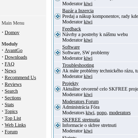
Moderator
kiwi
Bazár a Inzercia
Predaj a nákup komponentov, rady kde
Moderator
kiwi
Main Menu
Feedback
·
Domov
Návrhy a postrehy k nášmu webu
Moderator
kiwi
Moduly
Software
·
AvantGo
Software, SW problemy
·
Downloads
Moderator
kiwi
·
FAQ
Troubleshooting
·
News
Ak máte problémy technického rázu, 
Moderator
kiwi
·
Recommend Us
·
Projekty
Reviews
Aktuálne otvorené celo SKFREE proje
·
Search
Moderator
kiwi
·
Sections
Moderators Forum
·
Stats
Administrácia Fóra
·
Topics
Moderators
kiwi
,
popo
,
moderators
·
Top List
SKFREE stretnutia
·
Web Links
Informacie o skfree stretnuti
·
Moderator
kiwi
Forum
Skripty