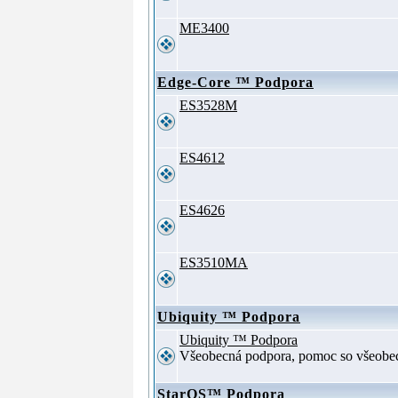
ME3400
Edge-Core ™ Podpora
ES3528M
ES4612
ES4626
ES3510MA
Ubiquity ™ Podpora
Ubiquity ™ Podpora
Všeobecná podpora, pomoc so všeob
StarOS™ Podpora