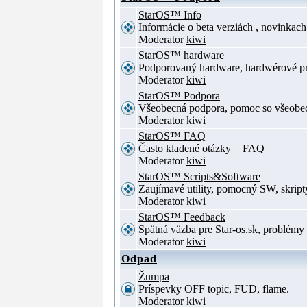
StarOS™ Info
Informácie o beta verziách , novinkac
Moderator
kiwi
StarOS™ hardware
Podporovaný hardware, hardwérové p
Moderator
kiwi
StarOS™ Podpora
Všeobecná podpora, pomoc so všeob
Moderator
kiwi
StarOS™ FAQ
Často kladené otázky = FAQ
Moderator
kiwi
StarOS™ Scripts&Software
Zaujímavé utility, pomocný SW, skript
Moderator
kiwi
StarOS™ Feedback
Spätná väzba pre Star-os.sk, problé
Moderator
kiwi
Odpad
Žumpa
Príspevky OFF topic, FUD, flame.
Moderator
kiwi