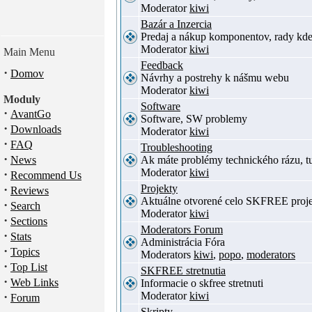
Moderator
kiwi
Bazár a Inzercia
Predaj a nákup komponentov, rady kde
Moderator
kiwi
Main Menu
Feedback
·
Domov
Návrhy a postrehy k nášmu webu
Moderator
kiwi
Moduly
Software
·
AvantGo
Software, SW problemy
·
Downloads
Moderator
kiwi
·
FAQ
Troubleshooting
·
News
Ak máte problémy technického rázu, 
Moderator
kiwi
·
Recommend Us
·
Projekty
Reviews
Aktuálne otvorené celo SKFREE proje
·
Search
Moderator
kiwi
·
Sections
Moderators Forum
·
Stats
Administrácia Fóra
·
Topics
Moderators
kiwi
,
popo
,
moderators
·
Top List
SKFREE stretnutia
·
Web Links
Informacie o skfree stretnuti
·
Moderator
kiwi
Forum
Skripty