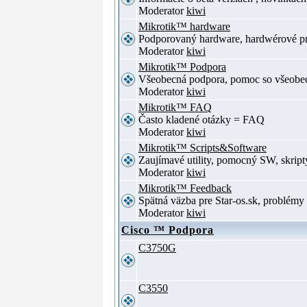
Moderator
kiwi
Mikrotik™ hardware
Podporovaný hardware, hardwérové p
Moderator
kiwi
Mikrotik™ Podpora
Všeobecná podpora, pomoc so všeob
Moderator
kiwi
Mikrotik™ FAQ
Často kladené otázky = FAQ
Moderator
kiwi
Mikrotik™ Scripts&Software
Zaujímavé utility, pomocný SW, skript
Moderator
kiwi
Mikrotik™ Feedback
Spätná väzba pre Star-os.sk, problé
Moderator
kiwi
Cisco ™ Podpora
C3750G
C3550