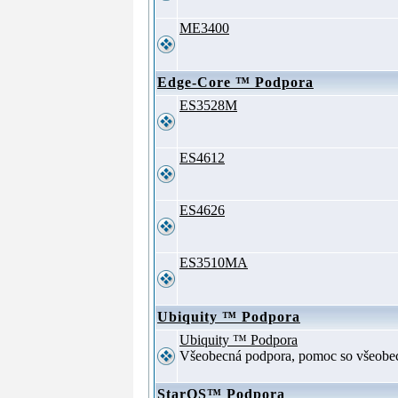
ME3400
Edge-Core ™ Podpora
ES3528M
ES4612
ES4626
ES3510MA
Ubiquity ™ Podpora
Ubiquity ™ Podpora
Všeobecná podpora, pomoc so všeob
StarOS™ Podpora