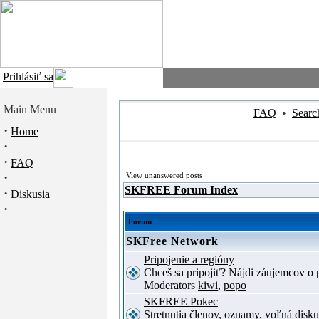
Prihlásiť sa
Main Menu
FAQ
•
Searc
·
Home
·
·
FAQ
·
View unanswered posts
SKFREE Forum Index
·
Diskusia
·
Forum
SKFree Network
Pripojenie a regióny
Chceš sa pripojiť? Nájdi záujemcov o p
Moderators
kiwi
,
popo
SKFREE Pokec
Stretnutia členov, oznamy, voľná disku