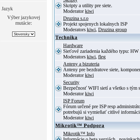
Skripty a utility pre siete.
Jazyk
Moderator
kiwi
Výber jazykovej
Druzina s.r.o
mutácie:
Projekt spojenych lokalnych ISP
Moderators
kiwi
,
Druzina group
Technika
Hardware
Sieťové zariadenia každého typu: HW 
Moderators
kiwi
,
fleg
Anteny a bizuteria
Anteny pre bezdratove siete, komponent
Moderator
kiwi
Security
Bezpečnosť WIFI sietí a všetko s tým 
Moderator
kiwi
ISP Forum
Fórum určené pre ISP resp administrá
potrebujú si vymieňať citlivé informác
Moderator
kiwi
Mikrotik™ Podpora
Mikrotik™ Info
Informácie o beta verziách , novinkac