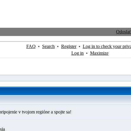
Odosla
FAQ
•
Search
•
Register
•
Log in to check your priv
Log in
•
Maximize
ripojenie v tvojom regióne a spojte sa!
sia