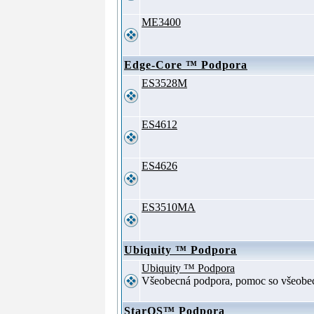
ME3400
Edge-Core ™ Podpora
ES3528M
ES4612
ES4626
ES3510MA
Ubiquity ™ Podpora
Ubiquity ™ Podpora
Všeobecná podpora, pomoc so všeob
StarOS™ Podpora