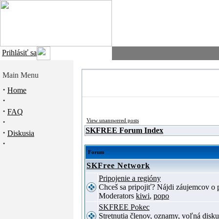
Prihlásiť sa
Main Menu
·
Home
·
·
FAQ
·
View unanswered posts
SKFREE Forum Index
·
Diskusia
·
Forum
SKFree Network
Pripojenie a regióny
Chceš sa pripojiť? Nájdi záujemcov o p
Moderators
kiwi
,
popo
SKFREE Pokec
Stretnutia členov, oznamy, voľná disku