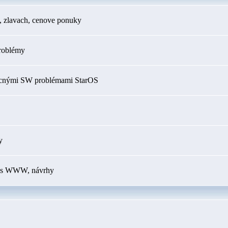
h, zlavach, cenove ponuky
roblémy
ecnými SW problémami StarOS
y
my s WWW, návrhy