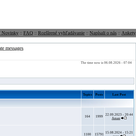
ť Novinky
::
FAQ
::
Rozšírené vyhľadávanie
::
Napísali o nás
::
Ankety
ate messages
The time now is 06.08.2026 - 07:04
Topics
Posts
Last Post
22.09.2023 - 20:44
164
1999
Aman
15.08.2024 - 15:21
1100
15791