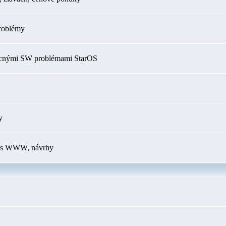
roblémy
ecnými SW problémami StarOS
y
my s WWW, návrhy