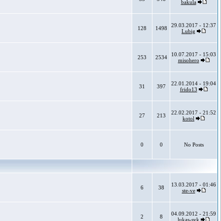
bakula
29.03.2017 - 12:37
128
1498
Lubig
10.07.2017 - 15:03
253
2534
misohero
22.01.2014 - 19:04
31
397
frido13
22.02.2017 - 21:52
27
213
kotol
0
0
No Posts
13.03.2017 - 01:46
6
38
ste-ve
04.09.2012 - 21:59
2
8
lukas-svk