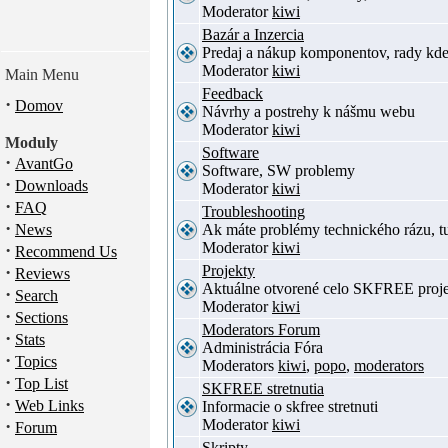
Moderator
kiwi
Bazár a Inzercia
Predaj a nákup komponentov, rady kde
Moderator
kiwi
Main Menu
Feedback
·
Domov
Návrhy a postrehy k nášmu webu
Moderator
kiwi
Moduly
Software
·
AvantGo
Software, SW problemy
·
Downloads
Moderator
kiwi
·
FAQ
Troubleshooting
·
News
Ak máte problémy technického rázu, 
Moderator
kiwi
·
Recommend Us
·
Projekty
Reviews
Aktuálne otvorené celo SKFREE proje
·
Search
Moderator
kiwi
·
Sections
Moderators Forum
·
Stats
Administrácia Fóra
·
Topics
Moderators
kiwi
,
popo
,
moderators
·
Top List
SKFREE stretnutia
·
Web Links
Informacie o skfree stretnuti
·
Moderator
kiwi
Forum
Skripty