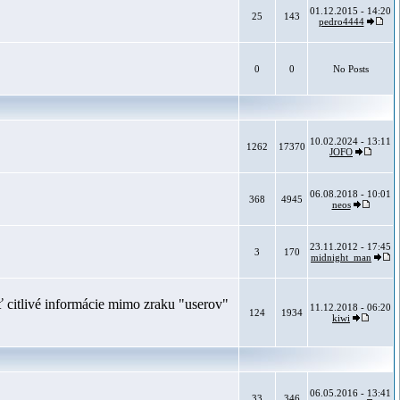
01.12.2015 - 14:20
25
143
pedro4444
0
0
No Posts
10.02.2024 - 13:11
1262
17370
JOFO
06.08.2018 - 10:01
368
4945
neos
23.11.2012 - 17:45
3
170
midnight_man
 citlivé informácie mimo zraku "userov"
11.12.2018 - 06:20
124
1934
kiwi
06.05.2016 - 13:41
33
346