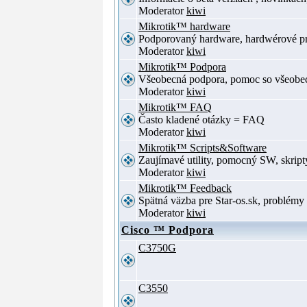
Moderator
kiwi
Mikrotik™ hardware
Podporovaný hardware, hardwérové p
Moderator
kiwi
Mikrotik™ Podpora
Všeobecná podpora, pomoc so všeob
Moderator
kiwi
Mikrotik™ FAQ
Často kladené otázky = FAQ
Moderator
kiwi
Mikrotik™ Scripts&Software
Zaujímavé utility, pomocný SW, skript
Moderator
kiwi
Mikrotik™ Feedback
Spätná väzba pre Star-os.sk, problé
Moderator
kiwi
Cisco ™ Podpora
C3750G
C3550