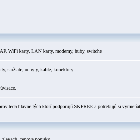
AP, WiFi karty, LAN karty, modemy, huby, switche
y, stožiate, uchyty, kable, konektory
súvisace.
orov teda hlavne tých ktorí podporujú SKFREE a potrebujú si vymieňať
h, zlavach, cenove ponuky