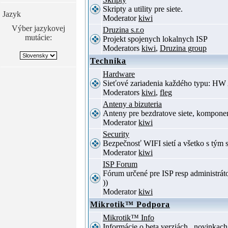
Skripty a utility pre siete.
Jazyk
Moderator
kiwi
Výber jazykovej
Druzina s.r.o
mutácie:
Projekt spojenych lokalnych ISP
Moderators
kiwi
,
Druzina group
Technika
Hardware
Sieťové zariadenia každého typu: HW 
Moderators
kiwi
,
fleg
Anteny a bizuteria
Anteny pre bezdratove siete, komponent
Moderator
kiwi
Security
Bezpečnosť WIFI sietí a všetko s tým 
Moderator
kiwi
ISP Forum
Fórum určené pre ISP resp administrát
))
Moderator
kiwi
Mikrotik™ Podpora
Mikrotik™ Info
Informácie o beta verziách , novinkac