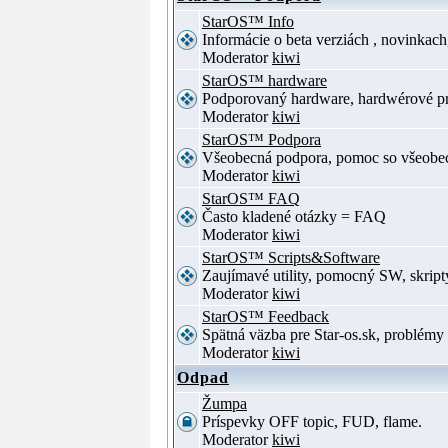
StarOS™ Info
Informácie o beta verziách , novinkac
Moderator
kiwi
StarOS™ hardware
Podporovaný hardware, hardwérové p
Moderator
kiwi
StarOS™ Podpora
Všeobecná podpora, pomoc so všeob
Moderator
kiwi
StarOS™ FAQ
Často kladené otázky = FAQ
Moderator
kiwi
StarOS™ Scripts&Software
Zaujímavé utility, pomocný SW, skript
Moderator
kiwi
StarOS™ Feedback
Spätná väzba pre Star-os.sk, problé
Moderator
kiwi
Odpad
Žumpa
Príspevky OFF topic, FUD, flame.
Moderator
kiwi