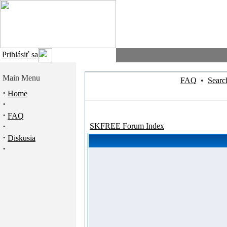
Prihlásiť sa
Main Menu
FAQ
•
Searc
·
Home
·
·
FAQ
·
SKFREE Forum Index
·
Diskusia
·