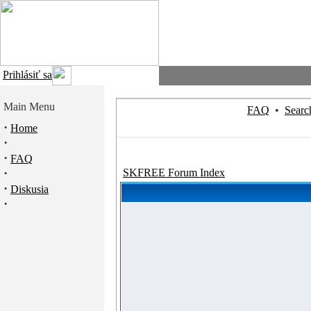
Prihlásiť sa
Main Menu
FAQ
•
Searc
·
Home
·
·
FAQ
·
SKFREE Forum Index
·
Diskusia
·