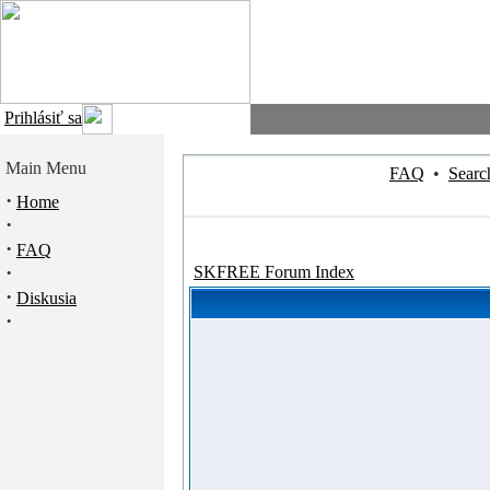
Prihlásiť sa
Main Menu
FAQ
•
Searc
·
Home
·
·
FAQ
·
SKFREE Forum Index
·
Diskusia
·