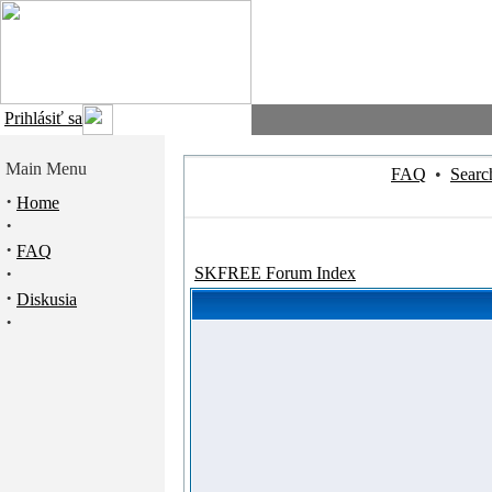
Prihlásiť sa
Main Menu
FAQ
•
Searc
·
Home
·
·
FAQ
·
SKFREE Forum Index
·
Diskusia
·