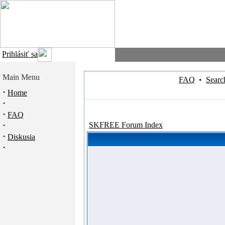
Prihlásiť sa
Main Menu
FAQ
•
Searc
·
Home
·
·
FAQ
·
SKFREE Forum Index
·
Diskusia
·