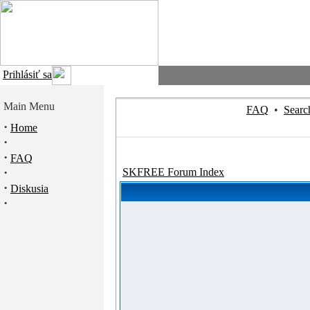
Prihlásiť sa
Main Menu
FAQ
•
Searc
·
Home
·
·
FAQ
·
SKFREE Forum Index
·
Diskusia
·