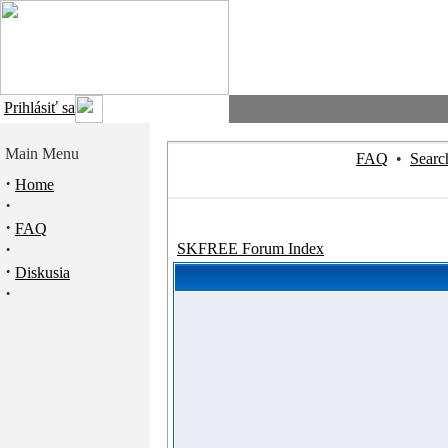
Prihlásiť sa
Main Menu
FAQ
•
Searc
·
Home
·
·
FAQ
·
SKFREE Forum Index
·
Diskusia
·