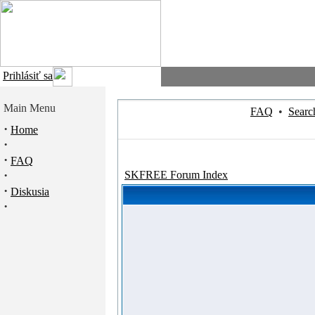
Prihlásiť sa
Main Menu
FAQ
•
Searc
·
Home
·
·
FAQ
·
SKFREE Forum Index
·
Diskusia
·