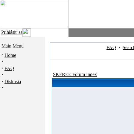
Prihlásiť sa
Main Menu
FAQ
•
Searc
·
Home
·
·
FAQ
·
SKFREE Forum Index
·
Diskusia
·