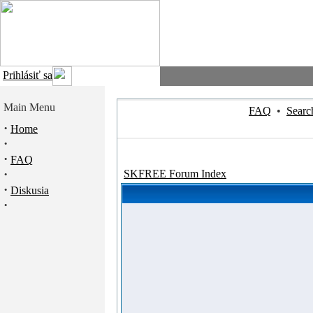
Prihlásiť sa
Main Menu
FAQ
•
Searc
·
Home
·
·
FAQ
·
SKFREE Forum Index
·
Diskusia
·