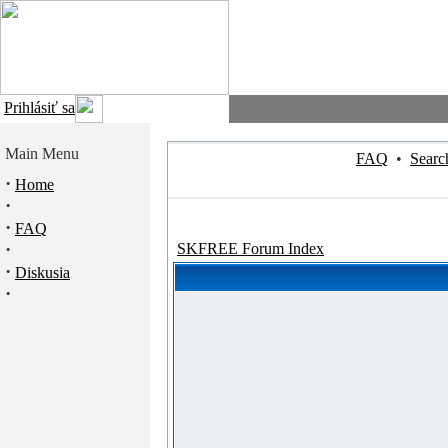
Prihlásiť sa
Main Menu
FAQ
•
Searc
·
Home
·
·
FAQ
·
SKFREE Forum Index
·
Diskusia
·