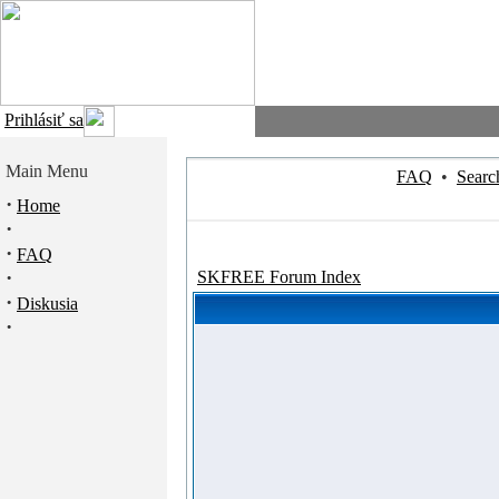
Prihlásiť sa
Main Menu
FAQ
•
Searc
·
Home
·
·
FAQ
·
SKFREE Forum Index
·
Diskusia
·