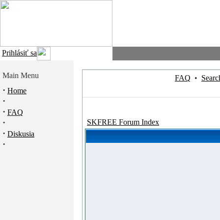
Prihlásiť sa
Main Menu
FAQ
•
Searc
·
Home
·
·
FAQ
·
SKFREE Forum Index
·
Diskusia
·