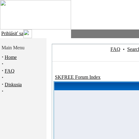
Prihlásiť sa
Main Menu
FAQ
•
Searc
·
Home
·
·
FAQ
·
SKFREE Forum Index
·
Diskusia
·