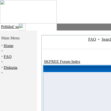
Prihlásiť sa
Main Menu
FAQ
•
Searc
·
Home
·
·
FAQ
·
SKFREE Forum Index
·
Diskusia
·