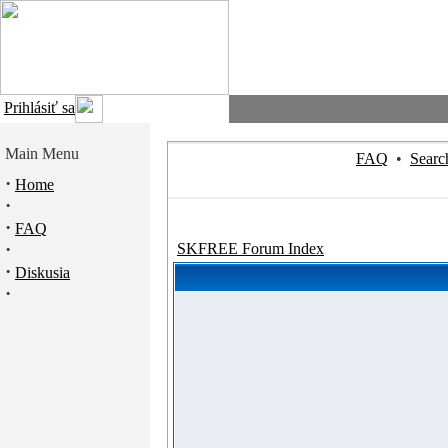
Prihlásiť sa
Main Menu
FAQ
•
Searc
·
Home
·
·
FAQ
·
SKFREE Forum Index
·
Diskusia
·