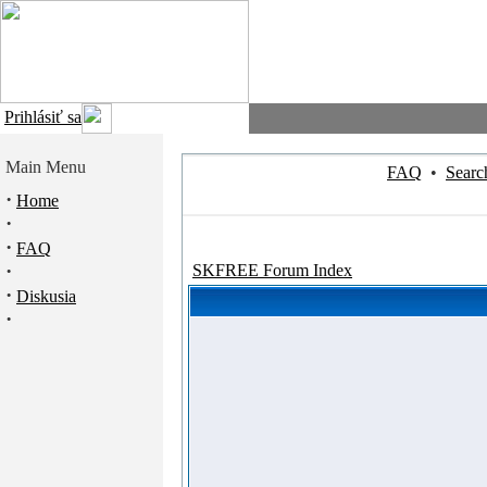
Prihlásiť sa
Main Menu
FAQ
•
Searc
·
Home
·
·
FAQ
·
SKFREE Forum Index
·
Diskusia
·