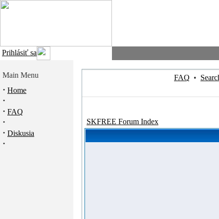
Prihlásiť sa
Main Menu
FAQ
•
Searc
·
Home
·
·
FAQ
·
SKFREE Forum Index
·
Diskusia
·