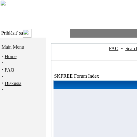
Prihlásiť sa
Main Menu
FAQ
•
Searc
·
Home
·
·
FAQ
·
SKFREE Forum Index
·
Diskusia
·