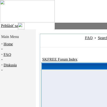
Prihlásiť sa
Main Menu
FAQ
•
Searc
·
Home
·
·
FAQ
·
SKFREE Forum Index
·
Diskusia
·