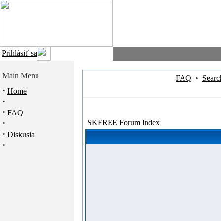
Prihlásiť sa
Main Menu
FAQ
•
Searc
·
Home
·
·
FAQ
·
SKFREE Forum Index
·
Diskusia
·