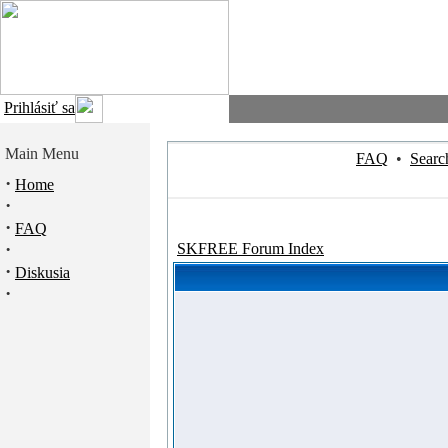
Prihlásiť sa
Main Menu
FAQ
•
Searc
·
Home
·
·
FAQ
·
SKFREE Forum Index
·
Diskusia
·