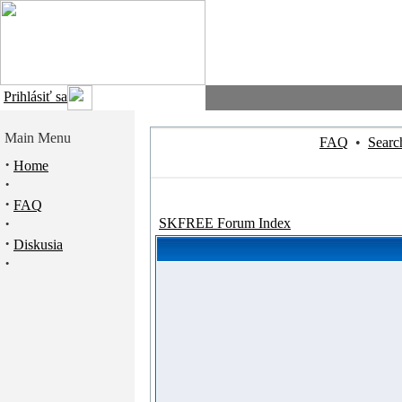
Prihlásiť sa
Main Menu
FAQ
•
Searc
·
Home
·
·
FAQ
·
SKFREE Forum Index
·
Diskusia
·