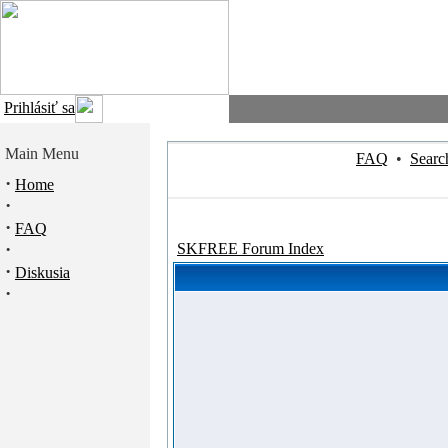
Prihlásiť sa
Main Menu
FAQ
•
Searc
·
Home
·
·
FAQ
·
SKFREE Forum Index
·
Diskusia
·