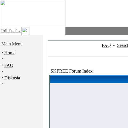
Prihlásiť sa
Main Menu
FAQ
•
Searc
·
Home
·
·
FAQ
·
SKFREE Forum Index
·
Diskusia
·