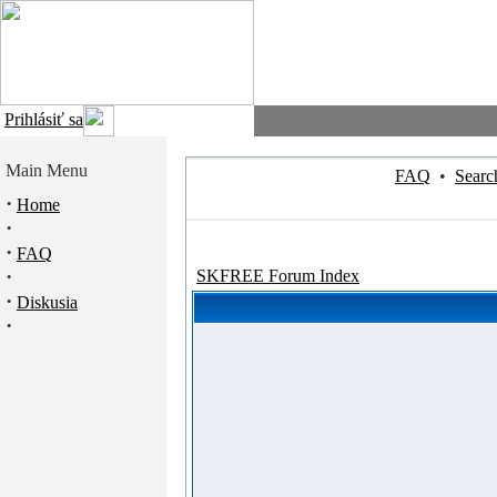
Prihlásiť sa
Main Menu
FAQ
•
Searc
·
Home
·
·
FAQ
·
SKFREE Forum Index
·
Diskusia
·